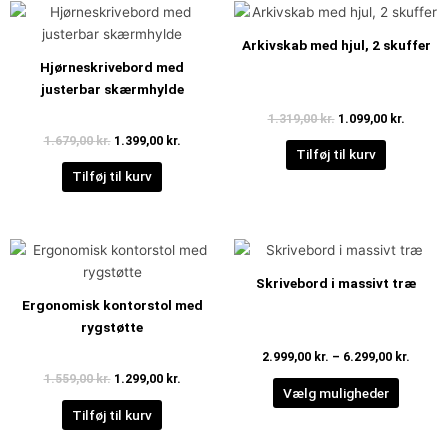
Den
Den
Den
Den
oprindelige
aktuelle
oprindelige
aktuell
pris
pris
pris
pris
Arkivskab med hjul, 2 skuffer
var:
er:
var:
er:
Hjørneskrivebord med
1.679,00 kr..
1.399,00 kr..
1.319,00 kr..
1.099,00
justerbar skærmhylde
1.319,00
kr.
1.099,00
kr.
1.679,00
kr.
1.399,00
kr.
Tilføj til kurv
Tilføj til kurv
Den
Den
Prisint
Dette
oprindelige
aktuelle
2.999,
vare
pris
pris
til
Skrivebord i massivt træ
har
var:
er:
6.299,
Ergonomisk kontorstol med
1.559,00 kr..
1.299,00 kr..
flere
rygstøtte
variante
2.999,00
kr.
–
6.299,00
kr.
Muligh
1.559,00
kr.
1.299,00
kr.
kan
Vælg muligheder
vælges
Tilføj til kurv
på
varesid