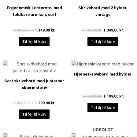
var:
er:
var:
er:
Ergonomisk kontorstol med
Skrivebord med 2 hylder,
1.399,00 kr..
1.149,00 kr..
1.619,00 kr..
1.349,00
foldbare armlæn, sort
vintage
1.399,00
kr.
1.149,00
kr.
1.619,00
kr.
1.349,00
kr.
Tilføj til kurv
Tilføj til kurv
Den
Den
Den
Den
oprindelige
aktuelle
oprindelige
aktuell
pris
pris
pris
pris
Hjørneskrivebord med hylder
var:
er:
var:
er:
Sort skrivebord med justerbar
1.499,00 kr..
1.299,00 kr..
1.439,00 kr..
1.199,00
skærmstativ
1.439,00
kr.
1.199,00
kr.
1.499,00
kr.
1.299,00
kr.
Tilføj til kurv
Tilføj til kurv
UDSOLGT
Den
Den
Den
Den