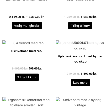
har
2.399,00 kr.
var:
er:
1.259,00 kr..
1.049,00
flere
varianter.
2.159,00
kr.
–
2.399,00
kr.
1.259,00
kr.
1.049,00
kr.
Mulighederne
kan
Vælg muligheder
Tilføj til kurv
vælges
på
varesiden
Den
Den
Den
Den
UDSOLGT
oprindelige
aktuelle
oprindelige
aktuell
pris
pris
pris
pris
Skrivebord med reol
var:
er:
var:
er:
Hjørneskrivebord med hylder
1.199,00 kr..
999,00 kr..
1.919,00 kr..
1.599,00
og skab
1.199,00
kr.
999,00
kr.
1.919,00
kr.
1.599,00
kr.
Tilføj til kurv
Læs mere
Den
Den
Den
Den
oprindelige
aktuelle
oprindelige
aktuell
pris
pris
pris
pris