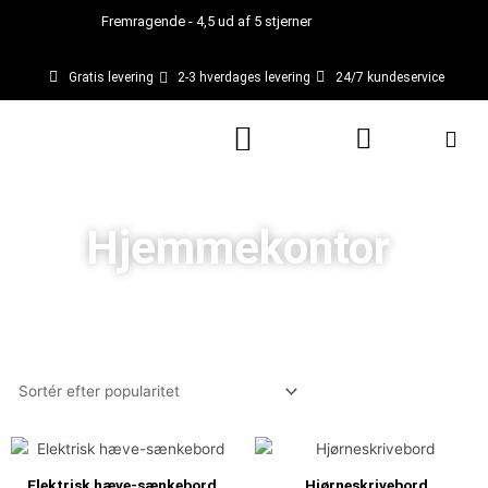
Gå
Fremragende - 4,5 ud af 5 stjerner
til
indholdet
Gratis levering
2-3 hverdages levering
24/7 kundeservice
Kurv
Hjemmekontor
Prisinterval:
Den
Den
Dette
2.159,00 kr.
oprindelige
aktuell
vare
til
pris
pris
Elektrisk hæve-sænkebord
Hjørneskrivebord