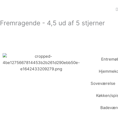
Gå
til
indholdet
Fremragende - 4,5 ud af 5 stjerner
Entremøb
Hjemmeko
Soveværelse
Køkken/spi
Badevær