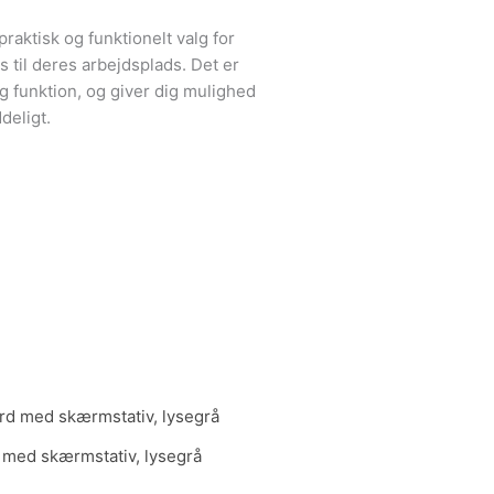
praktisk og funktionelt valg for
 til deres arbejdsplads. Det er
 funktion, og giver dig mulighed
deligt.
Den
lige
aktuelle
pris
 med skærmstativ, lysegrå
er:
 kr..
1.499,00 kr..