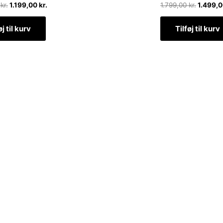
0
kr.
1.199,00
kr.
1.799,00
kr.
1.499,
øj til kurv
Tilføj til kurv
dtage nyheder om eksklusive tilbud og kampagner