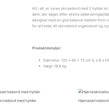
Alt i alt, er vores skrivebord med 2 hylder et 
dem, der søger efter ekstra opbevaringsplads
designet med en god balance mellem form og
for at holde dit skrivebord organiseret og ryd
Produktdetaljer:
Størrelse: 120 x 60 x 75 cm (L x B x H)
Vægt: 18,8 kg
Den
Den
Den
oprindelige
aktuelle
oprinde
pris
pris
pris
krivebord med hylder
Hjørneskrivebord
var:
er:
var:
1.439,00 kr..
1.199,00 kr..
1.799,00