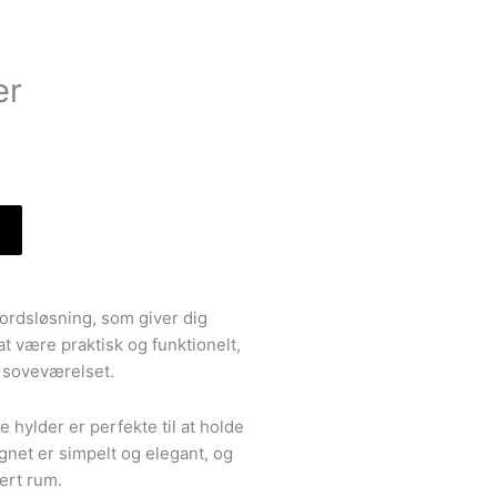
er
e
kr..
ordsløsning, som giver dig
at være praktisk og funktionelt,
r soveværelset.
e hylder er perfekte til at holde
gnet er simpelt og elegant, og
ert rum.