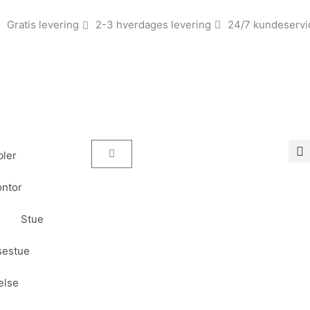
Gratis levering
2-3 hverdages levering
24/7 kundeservi
Kurv
ler
ntor
Stue
sestue
else