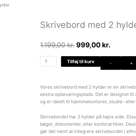
ylder
Skrivebord med 2 hyld
Den
Den
1.199,00
kr.
999,00
kr.
oprindelige
aktuell
pris
pris
Skrivebord
Tilføj til kurv
-
+
var:
er:
med
1.199,00 kr..
999,00 
2
hylder
Vores skrivebord med 2 hylder er en skriveb
antal
ekstra opbevaringsplads. Det er designet til 
og er ideelt til hjemmekontoret, studie- elle
Skrivebordet har 2 hylder på højre side. Diss
bøger, dokumenter, eller kontorartikler. Desi
gør det nemt at integrere skrivebordet i ethv