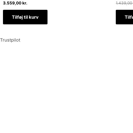
3.559,00
kr.
1.439,0
Tilføj til kurv
Tilf
Trustpilot
Tilmeld dig vores nyhedsbrev og vær den første til at mo
Tilmeld