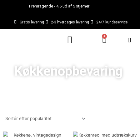
Gå
Fremragende - 4,5 ud af 5 stjerner
til
indholdet
Gratis levering
2-3 hverdages levering
24/7 kundeservice
4
Kurv
Køkkenopbevaring