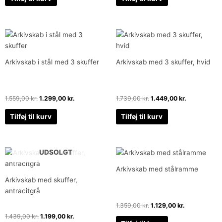
Den
Den
Den
Den
oprindelige
aktuelle
oprindelige
aktuelle
pris
pris
pris
pris
var:
er:
var:
er:
Arkivskab i stål med 3 skuffer
Arkivskab med 3 skuffer, hvid
1.559,00 kr..
1.299,00 kr..
1.739,00 kr..
1.449,00 kr.
1.559,00
kr.
1.299,00
kr.
1.739,00
kr.
1.449,00
kr.
Tilføj til kurv
Tilføj til kurv
Den
Den
Den
Den
UDSOLGT
oprindelige
aktuelle
oprindelige
aktuelle
pris
pris
pris
pris
Arkivskab med stålramme
var:
er:
var:
er:
Arkivskab med skuffer,
1.439,00 kr..
1.199,00 kr..
1.359,00 kr..
1.129,00 kr..
antracitgrå
1.359,00
kr.
1.129,00
kr.
1.439,00
kr.
1.199,00
kr.