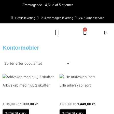
Gå
Fremragende - 4,5 ud af 5 stjerner
til
indholdet
Gratis levering
2-3 hverdages levering
24/7 kundeservice
4
Kurv
Kontormøbler
Den
Den
Den
Den
oprindelige
aktuelle
oprindelige
aktuelle
pris
pris
pris
pris
Arkivskab med hjul, 2 skuffer
Lille arkivskab, sort
var:
er:
var:
er:
1.319,00 kr..
1.099,00 kr..
1.739,00 kr..
1.449,00 kr.
1.319,00
kr.
1.099,00
kr.
1.739,00
kr.
1.449,00
kr.
Tilføj til kurv
Tilføj til kurv