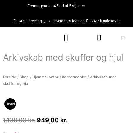
Gå
Fremragende - 4,5 ud af 5 stjerner
til
indholdet
Gratis levering
2-3 hverdages levering
24/7 kundeservice
Kurv
Arkivskab med skuffer og hjul
Forside
/
Shop
/
Hjemmekontor
/
Kontormøbler
/ Arkivskab med
skuffer og hjul
Tilbud!
Den
Den
1.139,00
kr.
949,00
kr.
oprindelige
aktuelle
pris
pris