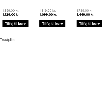
1.359,00
kr.
1.319,00
kr.
1.739,00
kr.
1.129,00
kr.
1.099,00
kr.
1.449,00
kr.
Tilføj til kurv
Tilføj til kurv
Tilføj til kurv
Trustpilot
Tilmeld dig vores nyhedsbrev og vær den første til at
modtage nyheder om eksklusive tilbud og kampagner
Tilmeld