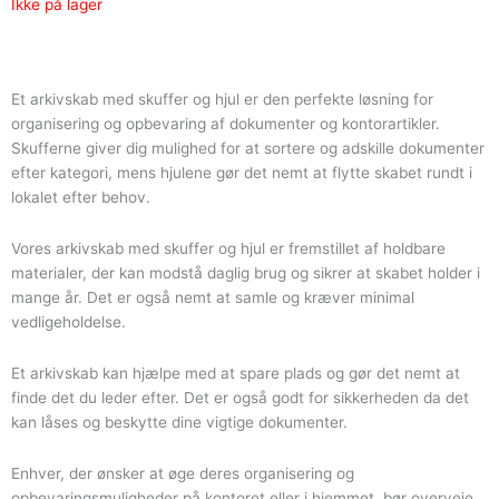
Ikke på lager
var:
er:
1.139,00 kr..
949,00 kr..
Et arkivskab med skuffer og hjul er den perfekte løsning for
organisering og opbevaring af dokumenter og kontorartikler.
Skufferne giver dig mulighed for at sortere og adskille dokumenter
efter kategori, mens hjulene gør det nemt at flytte skabet rundt i
lokalet efter behov.
Vores arkivskab med skuffer og hjul er fremstillet af holdbare
materialer, der kan modstå daglig brug og sikrer at skabet holder i
mange år. Det er også nemt at samle og kræver minimal
vedligeholdelse.
Et arkivskab kan hjælpe med at spare plads og gør det nemt at
finde det du leder efter. Det er også godt for sikkerheden da det
kan låses og beskytte dine vigtige dokumenter.
Enhver, der ønsker at øge deres organisering og
opbevaringsmuligheder på kontoret eller i hjemmet, bør overveje