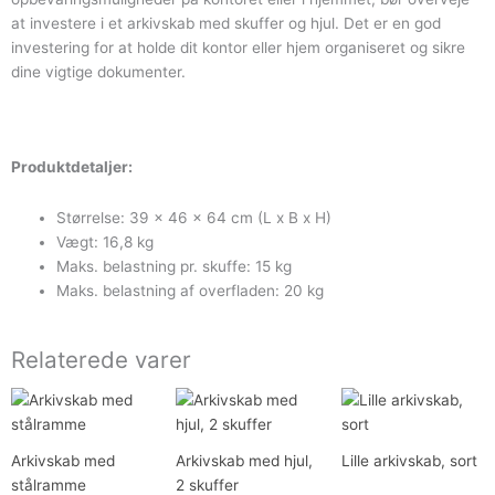
at investere i et arkivskab med skuffer og hjul. Det er en god
investering for at holde dit kontor eller hjem organiseret og sikre
dine vigtige dokumenter.
Produktdetaljer:
Størrelse: 39 x 46 x 64 cm (L x B x H)
Vægt: 16,8 kg
Maks. belastning pr. skuffe: 15 kg
Maks. belastning af overfladen: 20 kg
Relaterede varer
Den
Den
Den
Den
Den
Den
oprindelige
aktuelle
oprindelige
aktuelle
oprindelige
aktuelle
pris
pris
pris
pris
pris
pris
var:
er:
var:
er:
var:
er:
Arkivskab med
Arkivskab med hjul,
Lille arkivskab, sort
1.359,00 kr..
1.129,00 kr..
1.319,00 kr..
1.099,00 kr..
1.739,00 kr.
1.449,00 kr
stålramme
2 skuffer