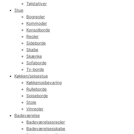
Tøjstativer
Stue
Bogreoler
Kommoder
Konsolborde
Reoler
Sideborde
Skabe
Skænke
Sofaborde
Tv-borde
Køkken/spisestue
Køkkenopbevaring
Rulleborde
Spiseborde
Stole
Vinreoler
Badeværelse
Badeværelsesreoler
Badeværelsesskabe