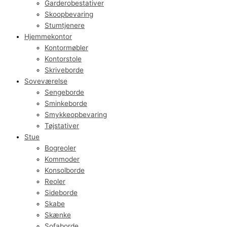
Garderobestativer
Skoopbevaring
Stumtjenere
Hjemmekontor
Kontormøbler
Kontorstole
Skriveborde
Soveværelse
Sengeborde
Sminkeborde
Smykkeopbevaring
Tøjstativer
Stue
Bogreoler
Kommoder
Konsolborde
Reoler
Sideborde
Skabe
Skænke
Sofaborde