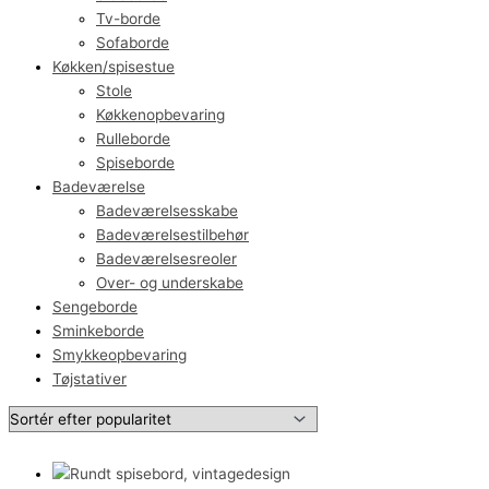
Tv-borde
Sofaborde
Køkken/spisestue
Stole
Køkkenopbevaring
Rulleborde
Spiseborde
Badeværelse
Badeværelsesskabe
Badeværelsestilbehør
Badeværelsesreoler
Over- og underskabe
Sengeborde
Sminkeborde
Smykkeopbevaring
Tøjstativer