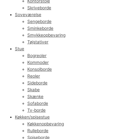
Kontorstole
Skriveborde
Soveværelse
Sengeborde
Sminkeborde
Smykkeopbevaring
Tøjstativer
Stue
Bogreoler
Kommoder
Konsolborde
Reoler
Sideborde
Skabe
Skænke
Sofaborde
Tv-borde
Køkken/spisestue
Køkkenopbevaring
Rulleborde
Spiseborde