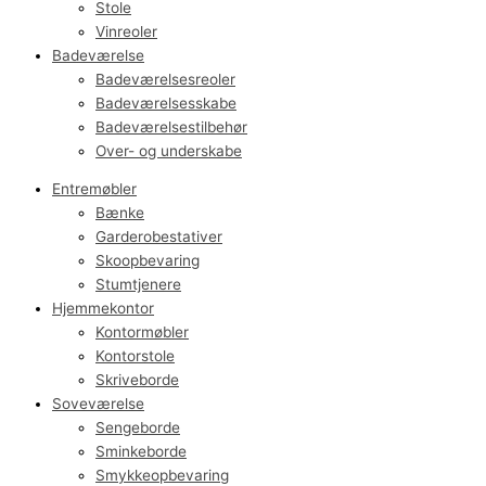
Stole
Vinreoler
Badeværelse
Badeværelsesreoler
Badeværelsesskabe
Badeværelsestilbehør
Over- og underskabe
Entremøbler
Bænke
Garderobestativer
Skoopbevaring
Stumtjenere
Hjemmekontor
Kontormøbler
Kontorstole
Skriveborde
Soveværelse
Sengeborde
Sminkeborde
Smykkeopbevaring