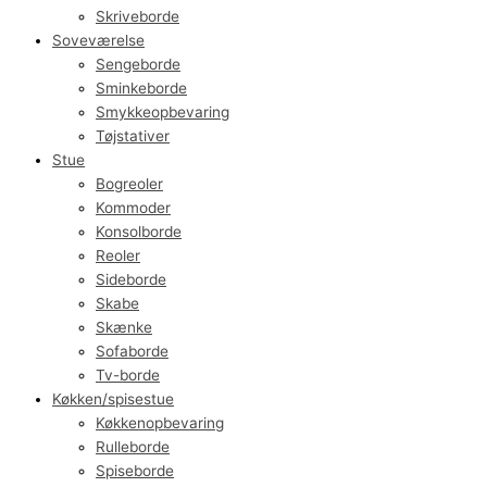
Skriveborde
Soveværelse
Sengeborde
Sminkeborde
Smykkeopbevaring
Tøjstativer
Stue
Bogreoler
Kommoder
Konsolborde
Reoler
Sideborde
Skabe
Skænke
Sofaborde
Tv-borde
Køkken/spisestue
Køkkenopbevaring
Rulleborde
Spiseborde