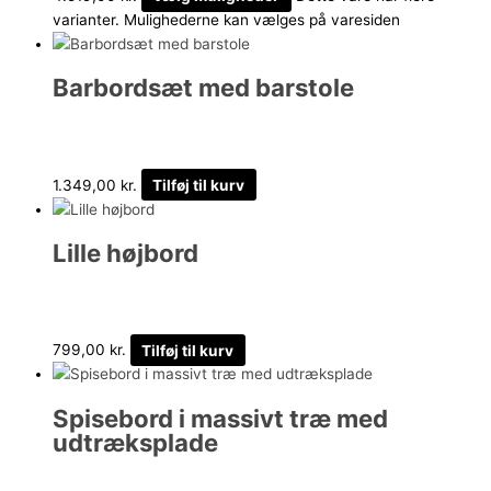
varianter. Mulighederne kan vælges på varesiden
Barbordsæt med barstole
1.349,00
kr.
Tilføj til kurv
Lille højbord
799,00
kr.
Tilføj til kurv
Spisebord i massivt træ med
udtræksplade