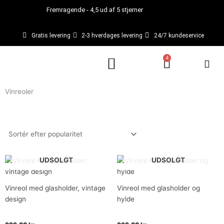
Gå
Fremragende - 4,5 ud af 5 stjerner
til
indholdet
Gratis levering
2-3 hverdages levering
24/7 kundeservice
4
Kurv
Vinreoler
UDSOLGT
UDSOLGT
Vinreol med glasholder, vintage
Vinreol med glasholder og
design
hylde