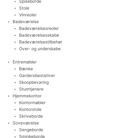
Spiseborde
Stole
Vinreoler
Badeværelse
Badeværelsesreoler
Badeværelsesskabe
Badeværelsestilbehør
Over- og underskabe
Entremøbler
Bænke
Garderobestativer
Skoopbevaring
Stumtjenere
Hjemmekontor
Kontormøbler
Kontorstole
Skriveborde
Soveværelse
Sengeborde
Sminkeborde