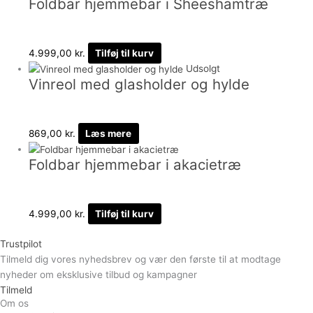
Foldbar hjemmebar i Sheeshamtræ
4.999,00
kr.
Tilføj til kurv
Udsolgt
Vinreol med glasholder og hylde
869,00
kr.
Læs mere
Foldbar hjemmebar i akacietræ
4.999,00
kr.
Tilføj til kurv
Trustpilot
Tilmeld dig vores nyhedsbrev og vær den første til at modtage
nyheder om eksklusive tilbud og kampagner
Tilmeld
Om os