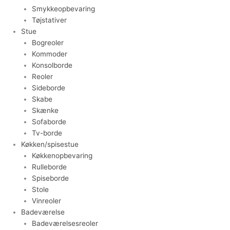
Smykkeopbevaring
Tøjstativer
Stue
Bogreoler
Kommoder
Konsolborde
Reoler
Sideborde
Skabe
Skænke
Sofaborde
Tv-borde
Køkken/spisestue
Køkkenopbevaring
Rulleborde
Spiseborde
Stole
Vinreoler
Badeværelse
Badeværelsesreoler