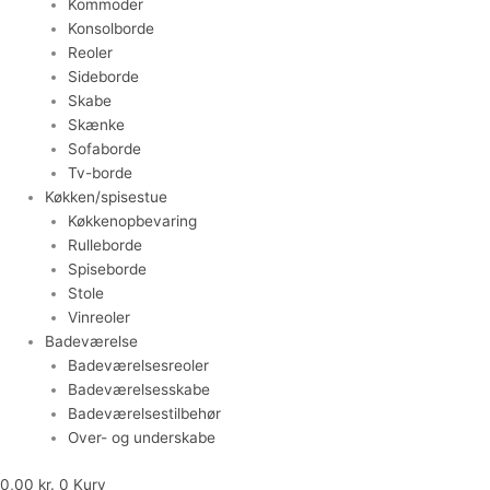
Kommoder
Konsolborde
Reoler
Sideborde
Skabe
Skænke
Sofaborde
Tv-borde
Køkken/spisestue
Køkkenopbevaring
Rulleborde
Spiseborde
Stole
Vinreoler
Badeværelse
Badeværelsesreoler
Badeværelsesskabe
Badeværelsestilbehør
Over- og underskabe
0,00
kr.
0
Kurv