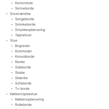
Kontorstole
Skriveborde
Soveværelse
Sengeborde
Sminkeborde
Smykkeopbevaring
Tøjstativer
Stue
Bogreoler
Kommoder
Konsolborde
Reoler
Sideborde
Skabe
Skænke
Sofaborde
Tv-borde
Køkken/spisestue
Køkkenopbevaring
Rulleborde