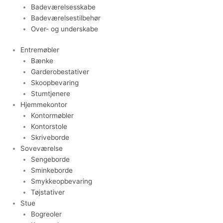
Badeværelsesskabe
Badeværelsestilbehør
Over- og underskabe
Entremøbler
Bænke
Garderobestativer
Skoopbevaring
Stumtjenere
Hjemmekontor
Kontormøbler
Kontorstole
Skriveborde
Soveværelse
Sengeborde
Sminkeborde
Smykkeopbevaring
Tøjstativer
Stue
Bogreoler