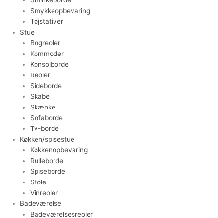
Smykkeopbevaring
Tøjstativer
Stue
Bogreoler
Kommoder
Konsolborde
Reoler
Sideborde
Skabe
Skænke
Sofaborde
Tv-borde
Køkken/spisestue
Køkkenopbevaring
Rulleborde
Spiseborde
Stole
Vinreoler
Badeværelse
Badeværelsesreoler