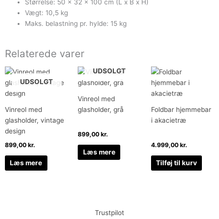
Størrelse: 50 x 32 x 100 cm (L x B x H)
Vægt: 10,5 kg
Maks. belastning pr. hylde: 15 kg
Relaterede varer
UDSOLGT
UDSOLGT
Vinreol med
Vinreol med
glasholder, grå
Foldbar hjemmebar
glasholder, vintage
i akacietræ
design
899,00
kr.
899,00
kr.
4.999,00
kr.
Læs mere
Læs mere
Tilføj til kurv
Trustpilot