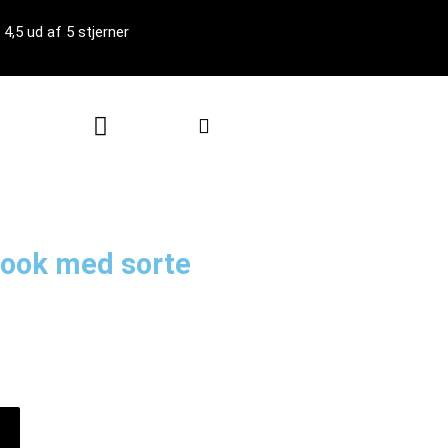
4,5 ud af 5 stjerner
Kurv
look med sorte