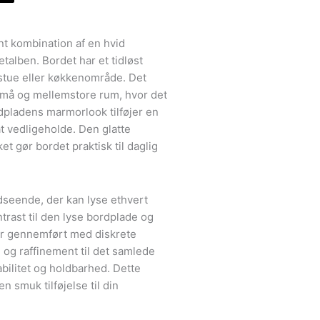
t kombination af en hvid
alben. Bordet har et tidløst
stue eller køkkenområde. Det
 små og mellemstore rum, hvor det
dpladens marmorlook tilføjer en
at vedligeholde. Den glatte
et gør bordet praktisk til daglig
dseende, der kan lyse ethvert
trast til den lyse bordplade og
 er gennemført med diskrete
ce og raffinement til det samlede
abilitet og holdbarhed. Dette
n smuk tilføjelse til din