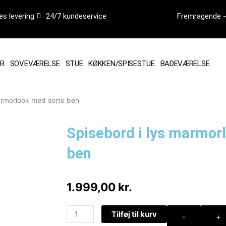
es levering
24/7 kundeservice
Fremragende - 
R
SOVEVÆRELSE
STUE
KØKKEN/SPISESTUE
BADEVÆRELSE
armorlook med sorte ben
Spisebord i lys marmor
ben
1.999,00
kr.
Spisebord
Tilføj til kurv
-
+
i