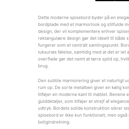
lys
marmorlook
Dette moderne spisebord byder på en elegan
med
bordplade med et marmorlook og stilfulde met
sorte
design, der vil komplementere enhver spise
ben
rektangulære design gør det ideelt til både
antal
fungerer som et centralt samlingspunkt. Bor
luksuriøs følelse, samtidig med at det er let 
overflade gør det nemt at tørre spild op, hvilk
brug.
Den subtile marmorering giver et naturligt u
rum op. De sorte metalben giver en kølig kon
tilføjer en moderne kant til møblet. Benene
gulddetaljer, som tilføjer et strejf af elegan
udtryk. Bordets solide konstruktion sikrer st
spisebord er ikke kun funktionelt, men også e
boligindretning.