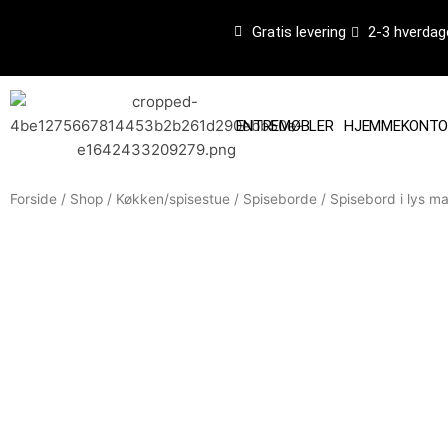
Gå
Gratis levering
2-3 hverdag
til
indholdet
ENTREMØBLER
HJEMMEKONTO
Forside
/
Shop
/
Køkken/spisestue
/
Spiseborde
/ Spisebord i lys m