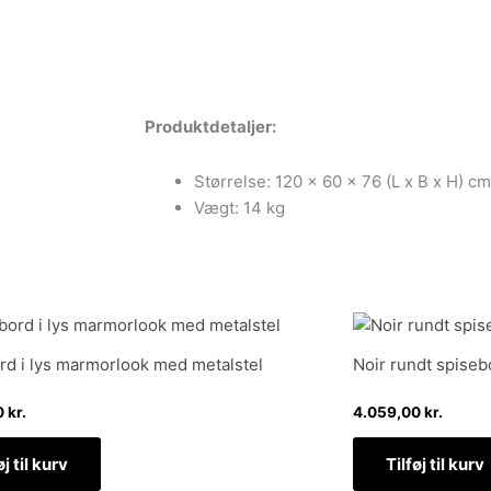
Produktdetaljer:
Størrelse: 120 x 60 x 76 (L x B x H) cm
Vægt: 14 kg
rd i lys marmorlook med metalstel
Noir rundt spiseb
0
kr.
4.059,00
kr.
øj til kurv
Tilføj til kurv