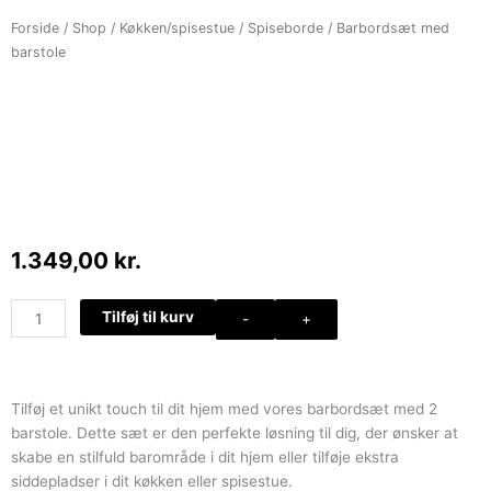
Forside
/
Shop
/
Køkken/spisestue
/
Spiseborde
/ Barbordsæt med
barstole
1.349,00
kr.
Barbordsæt
Tilføj til kurv
-
+
med
barstole
antal
Tilføj et unikt touch til dit hjem med vores barbordsæt med 2
barstole. Dette sæt er den perfekte løsning til dig, der ønsker at
skabe en stilfuld barområde i dit hjem eller tilføje ekstra
siddepladser i dit køkken eller spisestue.