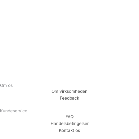
Tilmeld dig vores nyhedsbrev og vær den første til at
modtage nyheder om eksklusive tilbud og kampagner
Tilmeld
Om os
Om virksomheden
Feedback
Kundeservice
FAQ
Handelsbetingelser
Kontakt os