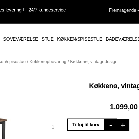
es levering
24/7 kundeservice
Fremragende - 
SOVEVÆRELSE
STUE
KØKKEN/SPISESTUE
BADEVÆRELS
en/spisestue
/
Køkkenopbevaring
/ Køkkenø, vintagedesign
Køkkenø, vinta
1.099,0
Køkkenø,
-
+
Tilføj til kurv
vintagedesign
antal