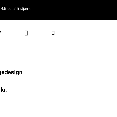
4,5 ud af 5 stjerner
Kurv
E
gedesign
0
kr.