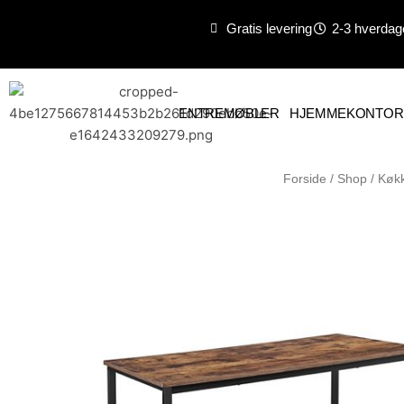
Gå
Gratis levering
2-3 hverdag
til
indholdet
ENTREMØBLER
HJEMMEKONTOR
Forside
/
Shop
/
Køkk