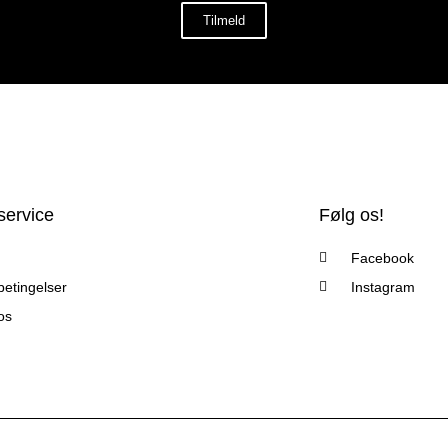
Tilmeld
ervice
Følg os!
Facebook
etingelser
Instagram
os