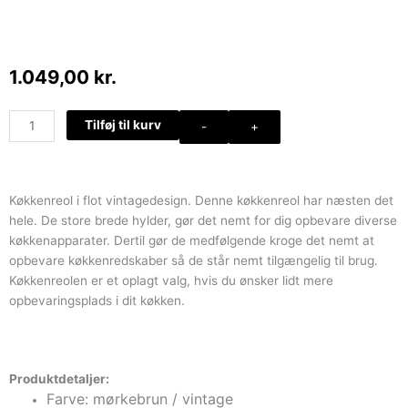
1.049,00
kr.
Køkkenreol
Tilføj til kurv
-
+
med
gitterplade
til
kroge
Køkkenreol i flot vintagedesign. Denne køkkenreol har næsten det
antal
hele. De store brede hylder, gør det nemt for dig opbevare diverse
køkkenapparater. Dertil gør de medfølgende kroge det nemt at
opbevare køkkenredskaber så de står nemt tilgængelig til brug.
Køkkenreolen er et oplagt valg, hvis du ønsker lidt mere
opbevaringsplads i dit køkken.
Produktdetaljer:
Farve: mørkebrun / vintage