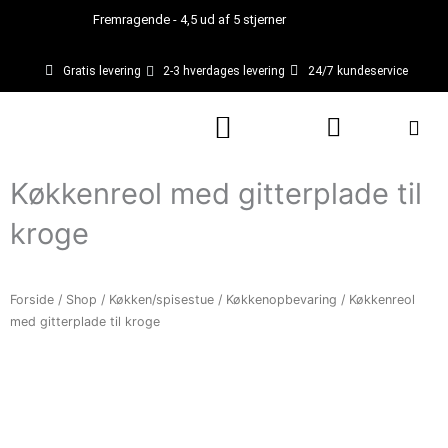
Gå
Fremragende - 4,5 ud af 5 stjerner
til
indholdet
Gratis levering
2-3 hverdages levering
24/7 kundeservice
Kurv
Køkkenreol med gitterplade til
kroge
Forside
/
Shop
/
Køkken/spisestue
/
Køkkenopbevaring
/ Køkkenreol
med gitterplade til kroge