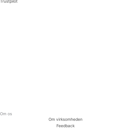
Trustpilot
Tilmeld dig vores nyhedsbrev og vær den første til at
modtage nyheder om eksklusive tilbud og kampagner
Tilmeld
Om os
Om virksomheden
Feedback