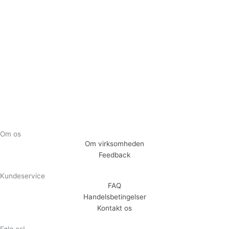
Tilmeld dig vores nyhedsbrev og vær den første til at
modtage nyheder om eksklusive tilbud og kampagner
Tilmeld
Om os
Om virksomheden
Feedback
Kundeservice
FAQ
Handelsbetingelser
Kontakt os