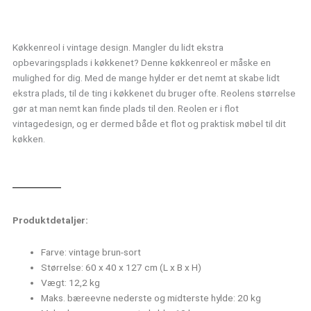
kroge
til
ophæng
Køkkenreol i vintage design. Mangler du lidt ekstra
antal
opbevaringsplads i køkkenet? Denne køkkenreol er måske en
mulighed for dig. Med de mange hylder er det nemt at skabe lidt
ekstra plads, til de ting i køkkenet du bruger ofte. Reolens størrelse
gør at man nemt kan finde plads til den. Reolen er i flot
vintagedesign, og er dermed både et flot og praktisk møbel til dit
køkken.
Produktdetaljer:
Farve: vintage brun-sort
Størrelse: 60 x 40 x 127 cm (L x B x H)
Vægt: 12,2 kg
Maks. bæreevne nederste og midterste hylde: 20 kg