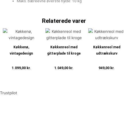
Maks. bæreevne øverste hylde: 10 kg
Relaterede varer
Køkkenø,
Køkkenreol med
Køkkenreol med
vintagedesign
gitterplade til kroge
udtrækskurv
1.099,00
kr.
1.049,00
kr.
949,00
kr.
Tilføj til kurv
Tilføj til kurv
Tilføj til kurv
Trustpilot