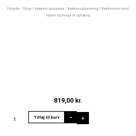
Forside
/
Shop
/
Køkken/spisestue
/
Køkkenopbevaring
/ Køkkenreol med
hylder og kroge til ophæng
819,00
kr.
Køkkenreol
-
+
Tilføj til kurv
med
hylder
og