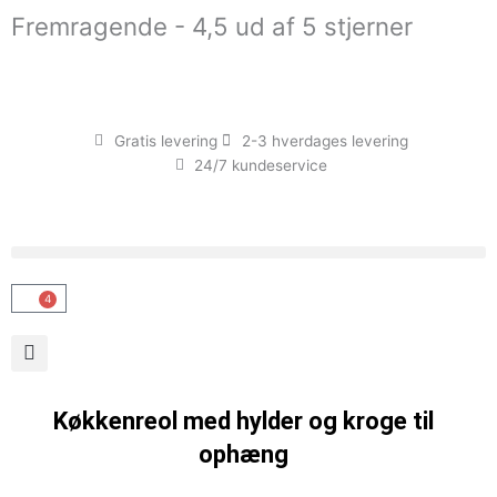
Gå
Fremragende - 4,5 ud af 5 stjerner
til
indholdet
Gratis levering
2-3 hverdages levering
24/7 kundeservice
4
Kurv
Køkkenreol med hylder og kroge til
ophæng