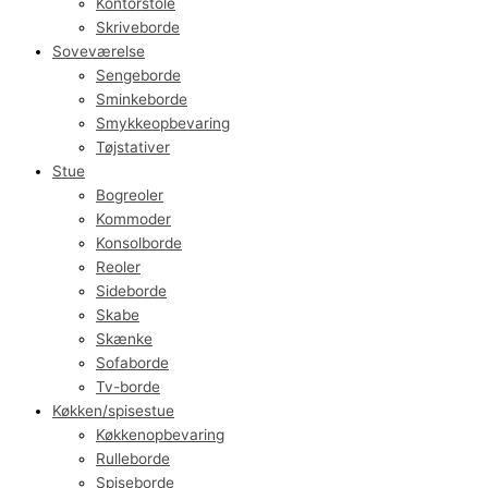
Kontorstole
Skriveborde
Soveværelse
Sengeborde
Sminkeborde
Smykkeopbevaring
Tøjstativer
Stue
Bogreoler
Kommoder
Konsolborde
Reoler
Sideborde
Skabe
Skænke
Sofaborde
Tv-borde
Køkken/spisestue
Køkkenopbevaring
Rulleborde
Spiseborde