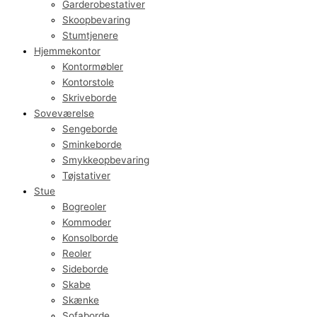
Garderobestativer
Skoopbevaring
Stumtjenere
Hjemmekontor
Kontormøbler
Kontorstole
Skriveborde
Soveværelse
Sengeborde
Sminkeborde
Smykkeopbevaring
Tøjstativer
Stue
Bogreoler
Kommoder
Konsolborde
Reoler
Sideborde
Skabe
Skænke
Sofaborde