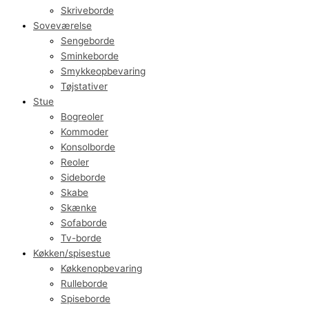
Skriveborde
Soveværelse
Sengeborde
Sminkeborde
Smykkeopbevaring
Tøjstativer
Stue
Bogreoler
Kommoder
Konsolborde
Reoler
Sideborde
Skabe
Skænke
Sofaborde
Tv-borde
Køkken/spisestue
Køkkenopbevaring
Rulleborde
Spiseborde