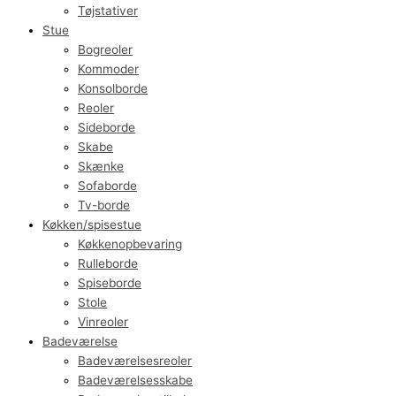
Tøjstativer
Stue
Bogreoler
Kommoder
Konsolborde
Reoler
Sideborde
Skabe
Skænke
Sofaborde
Tv-borde
Køkken/spisestue
Køkkenopbevaring
Rulleborde
Spiseborde
Stole
Vinreoler
Badeværelse
Badeværelsesreoler
Badeværelsesskabe