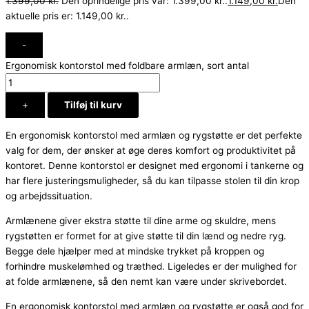
1.399,00
kr.
Den oprindelige pris var: 1.399,00 kr..
1.149,00
kr.
Den
aktuelle pris er: 1.149,00 kr..
-
Ergonomisk kontorstol med foldbare armlæn, sort antal
+
Tilføj til kurv
En ergonomisk kontorstol med armlæn og rygstøtte er det perfekte
valg for dem, der ønsker at øge deres komfort og produktivitet på
kontoret. Denne kontorstol er designet med ergonomi i tankerne og
har flere justeringsmuligheder, så du kan tilpasse stolen til din krop
og arbejdssituation.
Armlænene giver ekstra støtte til dine arme og skuldre, mens
rygstøtten er formet for at give støtte til din lænd og nedre ryg.
Begge dele hjælper med at mindske trykket på kroppen og
forhindre muskelømhed og træthed. Ligeledes er der mulighed for
at folde armlænene, så den nemt kan være under skrivebordet.
En ergonomisk kontorstol med armlæn og rygstøtte er også god for