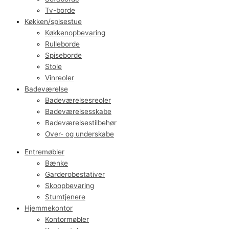
Tv-borde
Køkken/spisestue
Køkkenopbevaring
Rulleborde
Spiseborde
Stole
Vinreoler
Badeværelse
Badeværelsesreoler
Badeværelsesskabe
Badeværelsestilbehør
Over- og underskabe
Entremøbler
Bænke
Garderobestativer
Skoopbevaring
Stumtjenere
Hjemmekontor
Kontormøbler