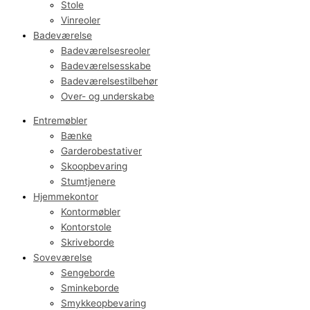
Stole
Vinreoler
Badeværelse
Badeværelsesreoler
Badeværelsesskabe
Badeværelsestilbehør
Over- og underskabe
Entremøbler
Bænke
Garderobestativer
Skoopbevaring
Stumtjenere
Hjemmekontor
Kontormøbler
Kontorstole
Skriveborde
Soveværelse
Sengeborde
Sminkeborde
Smykkeopbevaring