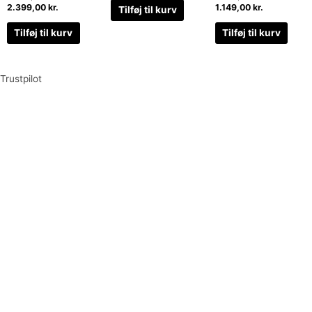
2.399,00
kr.
1.149,00
kr.
Tilføj til kurv
Tilføj til kurv
Tilføj til kurv
Trustpilot
Tilmeld dig vores nyhedsbrev og vær den første til at
modtage nyheder om eksklusive tilbud og kampagner
Tilmeld