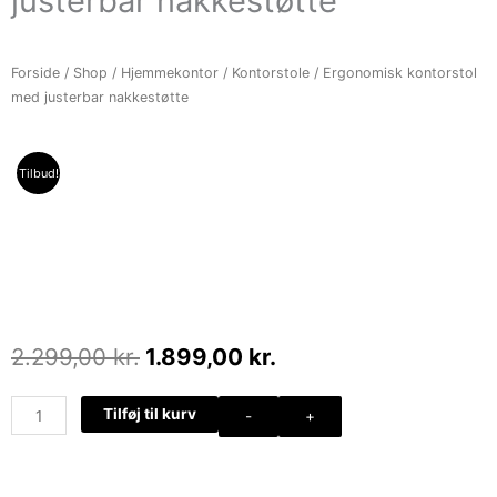
justerbar nakkestøtte
Forside
/
Shop
/
Hjemmekontor
/
Kontorstole
/ Ergonomisk kontorstol
med justerbar nakkestøtte
Tilbud!
Den
Den
2.299,00
kr.
1.899,00
kr.
oprindelige
aktuelle
pris
pris
Ergonomisk
Tilføj til kurv
-
+
var:
er:
kontorstol
2.299,00 kr..
1.899,00 kr..
med
justerbar