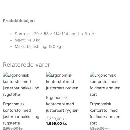
Produktdetaljer:
Størrelse: 70 x 53 x 114-124 cm (L x B x H)
Vægt: 14,8 kg
Maks. belastning: 130 kg
Relaterede varer
Den
Den
Den
Den
Den
Den
oprindelige
aktuelle
oprindelige
aktuelle
oprindelige
aktuelle
pris
pris
pris
pris
pris
pris
var:
er:
var:
er:
var:
er:
2.999,00 kr..
2.399,00 kr..
2.399,00 kr..
1.999,00 kr..
1.399,00 kr.
1.149,00 kr.
Ergonomisk
Ergonomisk
kontorstol med
Ergonomisk
kontorstol med
justerbart ryglæn
kontorstol med
justerbar nakke- og
foldbare armlæn,
2.399,00
kr.
rygstøtte
sort
1.999,00
kr.
2.999,00
kr.
1.399,00
kr.