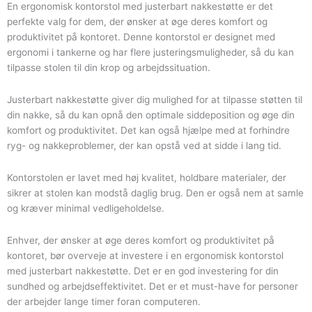
nakkestøtte
En ergonomisk kontorstol med justerbart nakkestøtte er det
antal
perfekte valg for dem, der ønsker at øge deres komfort og
produktivitet på kontoret. Denne kontorstol er designet med
ergonomi i tankerne og har flere justeringsmuligheder, så du kan
tilpasse stolen til din krop og arbejdssituation.
Justerbart nakkestøtte giver dig mulighed for at tilpasse støtten til
din nakke, så du kan opnå den optimale siddeposition og øge din
komfort og produktivitet. Det kan også hjælpe med at forhindre
ryg- og nakkeproblemer, der kan opstå ved at sidde i lang tid.
Kontorstolen er lavet med høj kvalitet, holdbare materialer, der
sikrer at stolen kan modstå daglig brug. Den er også nem at samle
og kræver minimal vedligeholdelse.
Enhver, der ønsker at øge deres komfort og produktivitet på
kontoret, bør overveje at investere i en ergonomisk kontorstol
med justerbart nakkestøtte. Det er en god investering for din
sundhed og arbejdseffektivitet. Det er et must-have for personer
der arbejder lange timer foran computeren.