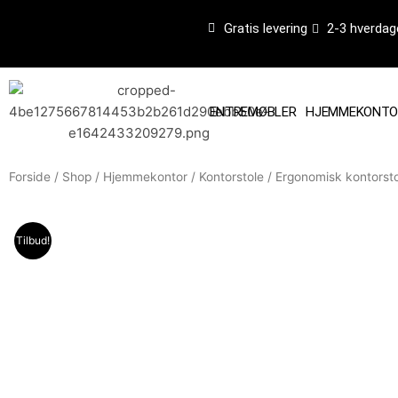
Gå
Gratis levering
2-3 hverdag
til
indholdet
ENTREMØBLER
HJEMMEKONTO
Forside
/
Shop
/
Hjemmekontor
/
Kontorstole
/ Ergonomisk kontorsto
Tilbud!