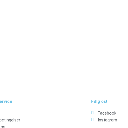
dtage nyheder om eksklusive tilbud og kampagner
ervice
Følg os!
Facebook
betingelser
Instagram
 os