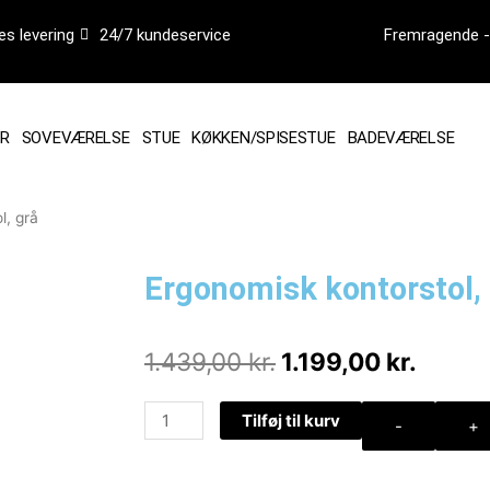
es levering
24/7 kundeservice
Fremragende - 
R
SOVEVÆRELSE
STUE
KØKKEN/SPISESTUE
BADEVÆRELSE
l, grå
Ergonomisk kontorstol,
Den
Den
1.439,00
kr.
1.199,00
kr.
oprindelige
aktuel
pris
pris
Ergonomisk
Tilføj til kurv
-
+
var:
er:
kontorstol,
1.439,00 kr..
1.199,
grå