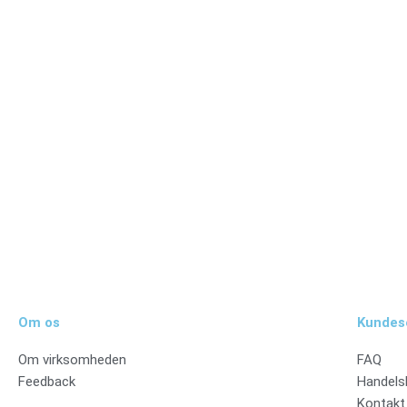
Tilmeld dig vores nyhedsbrev og vær den første til at mo
Tilmeld
Om os
Kundes
Om virksomheden
FAQ
Feedback
Handels
Kontakt