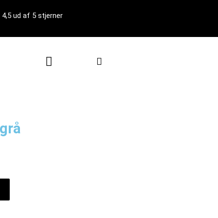
4,5 ud af 5 stjerner
Kurv
 grå
le
00 kr..