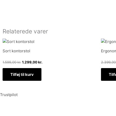
Relaterede varer
Den
Den
oprindelige
aktuelle
pris
pris
Sort kontorstol
Ergonom
var:
er:
1.599,00 kr..
1.299,00 kr..
1.599,00
kr.
1.299,00
kr.
2.399,0
Tilføj til kurv
Tilf
Trustpilot