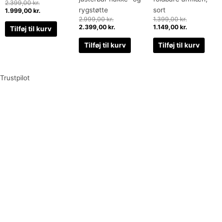
2.399,00
kr.
rygstøtte
sort
1.999,00
kr.
2.999,00
kr.
1.399,00
kr.
2.399,00
kr.
1.149,00
kr.
Tilføj til kurv
Tilføj til kurv
Tilføj til kurv
Trustpilot
Tilmeld dig vores nyhedsbrev og vær den første til at
modtage nyheder om eksklusive tilbud og kampagner
Tilmeld