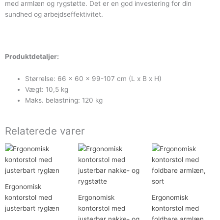
med armlæn og rygstøtte. Det er en god investering for din
sundhed og arbejdseffektivitet.
Produktdetaljer:
Størrelse: 66 x 60 x 99-107 cm (L x B x H)
Vægt: 10,5 kg
Maks. belastning: 120 kg
Relaterede varer
Den
Den
Den
Den
Den
Den
oprindelige
aktuelle
oprindelige
aktuelle
oprindelige
aktuelle
pris
pris
pris
pris
pris
pris
var:
er:
var:
er:
var:
er:
2.399,00 kr..
1.999,00 kr..
2.999,00 kr..
2.399,00 kr..
1.399,00 kr.
1.149,00 kr.
Ergonomisk
kontorstol med
Ergonomisk
Ergonomisk
justerbart ryglæn
kontorstol med
kontorstol med
justerbar nakke- og
foldbare armlæn,