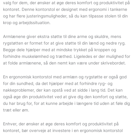
antal
valg for dem, der ønsker at øge deres komfort og produktivitet på
kontoret. Denne kontorstol er designet med ergonomi i tankerne
og har flere justeringsmuligheder, så du kan tilpasse stolen til din
krop og arbejdssituation.
Armlænene giver ekstra støtte til dine arme og skuldre, mens
rygstøtten er formet for at give støtte til din lænd og nedre ryg.
Begge dele hjælper med at mindske trykket på kroppen og
forhindre muskelømhed og træthed. Ligeledes er der mulighed for
at folde armlænene, så den nemt kan være under skrivebordet.
En ergonomisk kontorstol med armlæn og rygstøtte er også god
for din sundhed, da det hjælper med at forhindre ryg- og
nakkeproblemer, der kan opstå ved at sidde i lang tid. Det kan
også øge din produktivitet ved at give dig den komfort og støtte,
du har brug for, for at kunne arbejde i længere tid uden at føle dig
træt eller øm.
Enhver, der ønsker at øge deres komfort og produktivitet på
kontoret, bør overveje at investere i en ergonomisk kontorstol