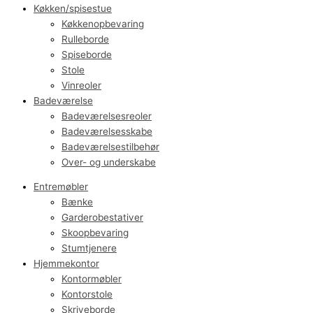
Køkken/spisestue
Køkkenopbevaring
Rulleborde
Spiseborde
Stole
Vinreoler
Badeværelse
Badeværelsesreoler
Badeværelsesskabe
Badeværelsestilbehør
Over- og underskabe
Entremøbler
Bænke
Garderobestativer
Skoopbevaring
Stumtjenere
Hjemmekontor
Kontormøbler
Kontorstole
Skriveborde