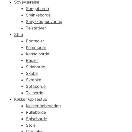
Soveværelse
Sengeborde
Sminkeborde
Smykkeopbevaring
Tøjstativer
Stue
Bogreoler
Kommoder
Konsolborde
Reoler
Sideborde
Skabe
Skænke
Sofaborde
Tv-borde
Køkken/spisestue
Køkkenopbevaring
Rulleborde
Spiseborde
Stole
Vinreoler