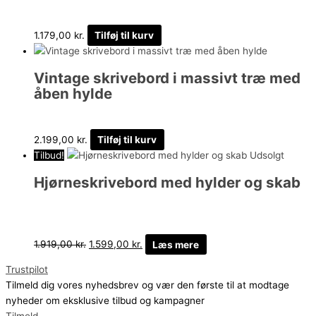
1.179,00
kr.
Tilføj til kurv
Vintage skrivebord i massivt træ med
åben hylde
2.199,00
kr.
Tilføj til kurv
Tilbud!
Udsolgt
Hjørneskrivebord med hylder og skab
1.919,00
kr.
1.599,00
kr.
Læs mere
Trustpilot
Tilmeld dig vores nyhedsbrev og vær den første til at modtage
nyheder om eksklusive tilbud og kampagner