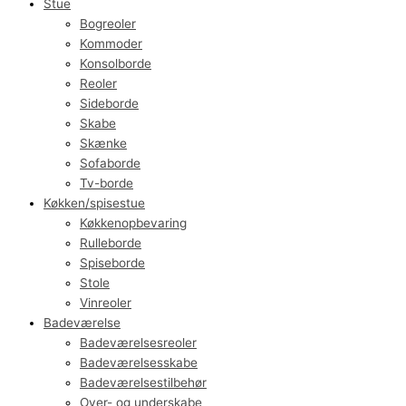
Stue
Bogreoler
Kommoder
Konsolborde
Reoler
Sideborde
Skabe
Skænke
Sofaborde
Tv-borde
Køkken/spisestue
Køkkenopbevaring
Rulleborde
Spiseborde
Stole
Vinreoler
Badeværelse
Badeværelsesreoler
Badeværelsesskabe
Badeværelsestilbehør
Over- og underskabe