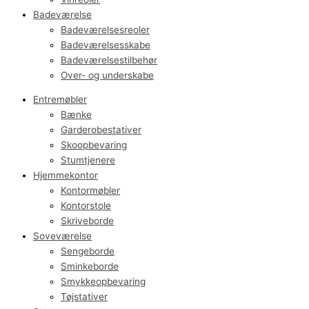
Badeværelse
Badeværelsesreoler
Badeværelsesskabe
Badeværelsestilbehør
Over- og underskabe
Entremøbler
Bænke
Garderobestativer
Skoopbevaring
Stumtjenere
Hjemmekontor
Kontormøbler
Kontorstole
Skriveborde
Soveværelse
Sengeborde
Sminkeborde
Smykkeopbevaring
Tøjstativer