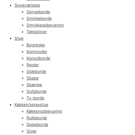
Soveværelse
Sengeborde
Sminkeborde
Smykkeopbevaring
Tøjstativer
Stue
Bogreoler
Kommoder
Konsolborde
Reoler
Sideborde
Skabe
Skænke
Sofaborde
Tv-borde
Køkken/spisestue
Køkkenopbevaring
Rulleborde
Spiseborde
Stole