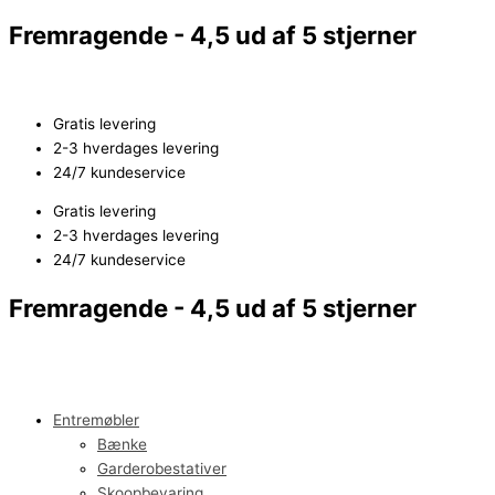
Gå
Hjørneskrivebord
Den
Den
Den
Den
Fremragende - 4,5 ud af 5 stjerner
til
med
oprindelige
oprindelige
aktuelle
aktuelle
indholdet
justerbar
pris
pris
pris
pris
skærmhylde
var:
var:
er:
er:
antal
1.679,00 kr..
1.919,00 kr..
1.399,00 kr..
1.599,00 kr..
Gratis levering
2-3 hverdages levering
24/7 kundeservice
Gratis levering
2-3 hverdages levering
24/7 kundeservice
Fremragende - 4,5 ud af 5 stjerner
Entremøbler
Bænke
Garderobestativer
Skoopbevaring