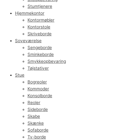
Stumtjenere
Hjemmekontor
Kontormøbler
Kontorstole
Skriveborde
Soveværelse
Sengeborde
Sminkeborde
Smykkeopbevaring
Tøjstativer
Stue
Bogreoler
Kommoder
Konsolborde
Reoler
Sideborde
Skabe
Skænke
Sofaborde
Tv-borde