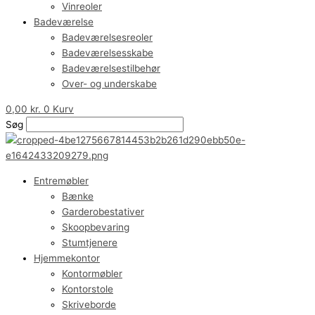
Vinreoler
Badeværelse
Badeværelsesreoler
Badeværelsesskabe
Badeværelsestilbehør
Over- og underskabe
0,00
kr.
0
Kurv
Søg
Entremøbler
Bænke
Garderobestativer
Skoopbevaring
Stumtjenere
Hjemmekontor
Kontormøbler
Kontorstole
Skriveborde