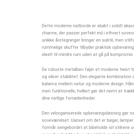
akacietræ
med
2
Dette moderne natborde er skabt i solidt akac
skuffer
charme, der passer perfekt ind i ethvert sov
antal
unikke åretegninger bringer en subtil, men stilf
rummelige skuffer tilbyder praktisk opbevarin
ideelt til mindre rum uden at gå på kompromis
De robuste metalben føjer et moderne twist t
og sikrer stabilitet. Den elegante kombinatio
balance mellem natur og moderne design. Hånd
men funktionelle, hvilket gør det nemt at træk
dine natlige fornødenheder.
Den velorganiserede opbevaringsløsning gør nat
soveværelset. Uanset om det er bøger, lamper el
formår sengebordet at bibeholde sit stilrene 