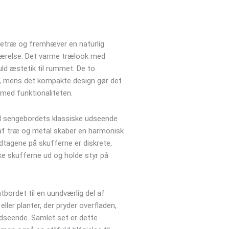
ietræ og fremhæver en naturlig
eværelse. Det varme trælook med
uld æstetik til rummet. De to
g, mens det kompakte design gør det
 med funktionaliteten.
il sengebordets klassiske udseende
n af træ og metal skaber en harmonisk
tagene på skufferne er diskrete,
ke skufferne ud og holde styr på
bordet til en uundværlig del af
ler planter, der pryder overfladen,
udseende. Samlet set er dette