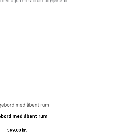
en også en stilfuld tilføjelse til
bord med åbent rum
599,00
kr.
Tilføj til kurv