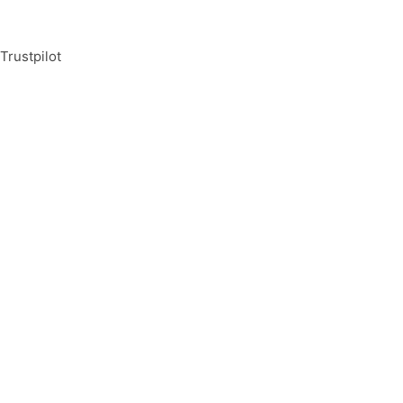
Trustpilot
Tilmeld dig vores nyhedsbrev og vær den første til at mo
Tilmeld