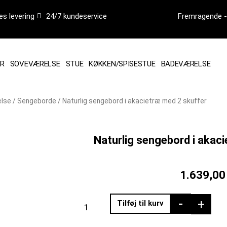
es levering
24/7 kundeservice
Fremragende - 
R
SOVEVÆRELSE
STUE
KØKKEN/SPISESTUE
BADEVÆRELSE
lse
/
Sengeborde
/ Naturlig sengebord i akacietræ med 2 skuffer
Naturlig sengebord i akac
1.639,0
Naturlig
-
+
Tilføj til kurv
sengebord
i