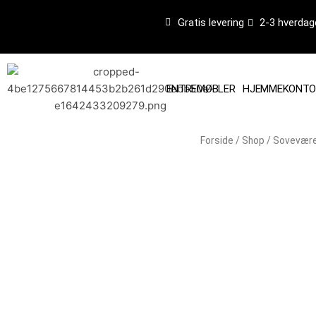
Gå
Gratis levering
2-3 hverdag
til
indholdet
ENTREMØBLER
HJEMMEKONTO
Forside
/
Shop
/
Sovevære