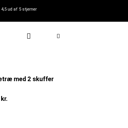
4,5 ud af 5 stjerner
Kurv
ietræ med 2 skuffer
0
kr.