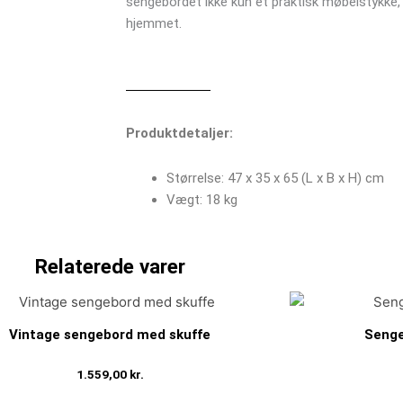
sengebordet ikke kun et praktisk møbelstykke, m
hjemmet.
Produktdetaljer:
Størrelse: 47 x 35 x 65 (L x B x H) cm
Vægt: 18 kg
Relaterede varer
Vintage sengebord med skuffe
Senge
1.559,00
kr.
Tilføj til kurv