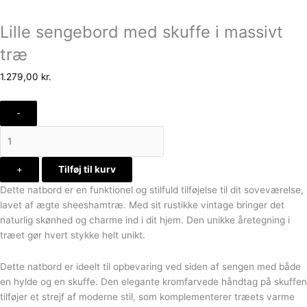
Lille sengebord med skuffe i massivt
træ
1.279,00
kr.
-
+
Tilføj til kurv
Dette natbord er en funktionel og stilfuld tilføjelse til dit soveværelse,
lavet af ægte sheeshamtræ. Med sit rustikke vintage bringer det
naturlig skønhed og charme ind i dit hjem. Den unikke åretegning i
træet gør hvert stykke helt unikt.
Dette natbord er ideelt til opbevaring ved siden af sengen med både
en hylde og en skuffe. Den elegante kromfarvede håndtag på skuffen
tilføjer et strejf af moderne stil, som komplementerer træets varme