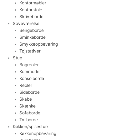
Kontormøbler
Kontorstole
Skriveborde
Soveværelse
Sengeborde
Sminkeborde
Smykkeopbevaring
Tøjstativer
Stue
Bogreoler
Kommoder
Konsolborde
Reoler
Sideborde
Skabe
Skænke
Sofaborde
Tv-borde
Køkken/spisestue
Køkkenopbevaring