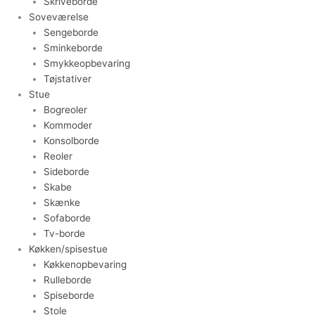
Skriveborde
Soveværelse
Sengeborde
Sminkeborde
Smykkeopbevaring
Tøjstativer
Stue
Bogreoler
Kommoder
Konsolborde
Reoler
Sideborde
Skabe
Skænke
Sofaborde
Tv-borde
Køkken/spisestue
Køkkenopbevaring
Rulleborde
Spiseborde
Stole