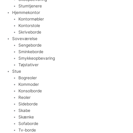
Stumtjenere
Hjemmekontor
Kontormøbler
Kontorstole
Skriveborde
Soveværelse
Sengeborde
Sminkeborde
Smykkeopbevaring
Tøjstativer
Stue
Bogreoler
Kommoder
Konsolborde
Reoler
Sideborde
Skabe
Skænke
Sofaborde
Tv-borde