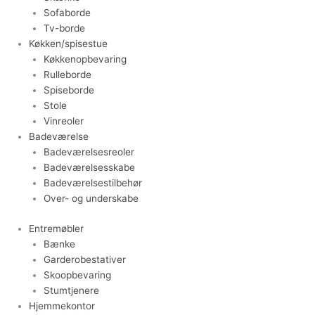
Sofaborde
Tv-borde
Køkken/spisestue
Køkkenopbevaring
Rulleborde
Spiseborde
Stole
Vinreoler
Badeværelse
Badeværelsesreoler
Badeværelsesskabe
Badeværelsestilbehør
Over- og underskabe
Entremøbler
Bænke
Garderobestativer
Skoopbevaring
Stumtjenere
Hjemmekontor