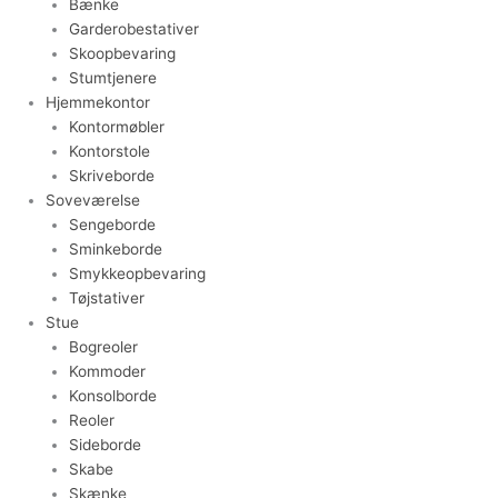
Bænke
Garderobestativer
Skoopbevaring
Stumtjenere
Hjemmekontor
Kontormøbler
Kontorstole
Skriveborde
Soveværelse
Sengeborde
Sminkeborde
Smykkeopbevaring
Tøjstativer
Stue
Bogreoler
Kommoder
Konsolborde
Reoler
Sideborde
Skabe
Skænke