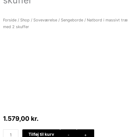
skuffer
Forside
/
Shop
/
Soveværelse
/
Sengeborde
/ Natbord i massivt træ
med 2 skuffer
1.579,00
kr.
Natbord
Tilføj til kurv
-
+