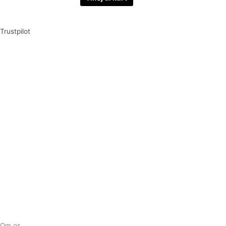
Trustpilot
Tilmeld dig vores nyhedsbrev og vær den første til at
modtage nyheder om eksklusive tilbud og kampagner
Tilmeld
Om os