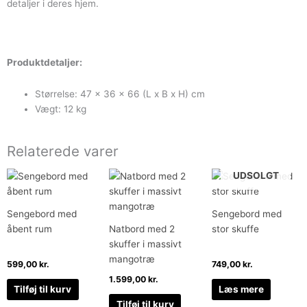
detaljer i deres hjem.
Produktdetaljer:
Størrelse: 47 x 36 x 66 (L x B x H) cm
Vægt: 12 kg
Relaterede varer
UDSOLGT
Sengebord med
Sengebord med
åbent rum
Natbord med 2
stor skuffe
skuffer i massivt
mangotræ
599,00
kr.
749,00
kr.
1.599,00
kr.
Tilføj til kurv
Læs mere
Tilføj til kurv