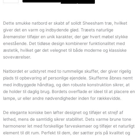
i
massivt
træ
med
Dette smukke natbord er skabt af solidt Sheesham træ, hvilket
2
giver det en varm og indbydende glød. Træets naturlige
skuffer
åremønster tilføjer en unik karakter, der gør hvert møbel stykke
antal
enestående. Det tidløse design kombinerer funktionalitet med
æstetik, hvilket gør det velegnet til både moderne og klassiske
soveværelser.
Natbordet er udstyret med to rummelige skuffer, der giver rigelig
plads til opbevaring af personlige ejendele. Skufferne åbnes nemt
med indbyggede håndtag, og den robuste konstruktion sikrer, at
de holder til daglig brug. Bordets overflade er ideel til at placere en
lampe, ur eller andre nødvendigheder inden for rækkevidde.
De elegante koniske ben løfter designet og tilføjer et strejf af
lethed, mens de samtidig sikrer stabilitet. Dets varme brune tone
harmonerer let med forskellige farveskemaer og tilføjer et naturligt
element til dit rum. Perfekt til dem, der sætter pris på kvalitet og