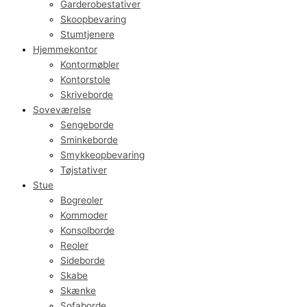
Garderobestativer
Skoopbevaring
Stumtjenere
Hjemmekontor
Kontormøbler
Kontorstole
Skriveborde
Soveværelse
Sengeborde
Sminkeborde
Smykkeopbevaring
Tøjstativer
Stue
Bogreoler
Kommoder
Konsolborde
Reoler
Sideborde
Skabe
Skænke
Sofaborde