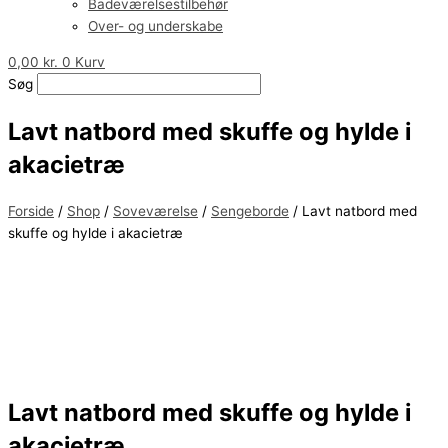
Badeværelsestilbehør
Over- og underskabe
0,00
kr.
0
Kurv
Søg
Lavt natbord med skuffe og hylde i
akacietræ
Forside
/
Shop
/
Soveværelse
/
Sengeborde
/ Lavt natbord med
skuffe og hylde i akacietræ
Lavt natbord med skuffe og hylde i
akacietræ