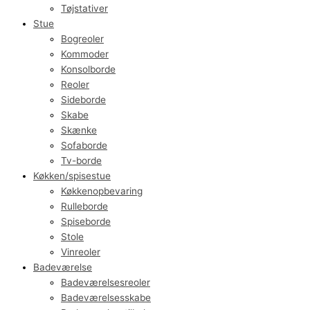
Tøjstativer
Stue
Bogreoler
Kommoder
Konsolborde
Reoler
Sideborde
Skabe
Skænke
Sofaborde
Tv-borde
Køkken/spisestue
Køkkenopbevaring
Rulleborde
Spiseborde
Stole
Vinreoler
Badeværelse
Badeværelsesreoler
Badeværelsesskabe