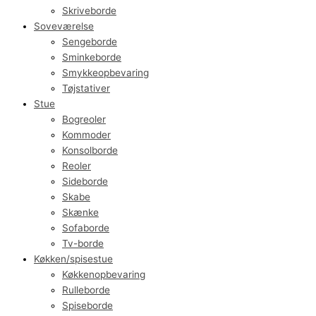
Skriveborde
Soveværelse
Sengeborde
Sminkeborde
Smykkeopbevaring
Tøjstativer
Stue
Bogreoler
Kommoder
Konsolborde
Reoler
Sideborde
Skabe
Skænke
Sofaborde
Tv-borde
Køkken/spisestue
Køkkenopbevaring
Rulleborde
Spiseborde