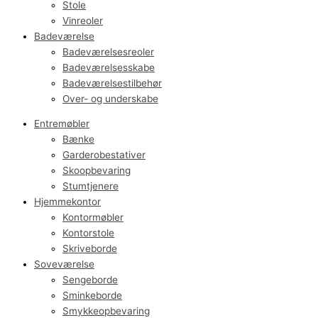
Stole
Vinreoler
Badeværelse
Badeværelsesreoler
Badeværelsesskabe
Badeværelsestilbehør
Over- og underskabe
Entremøbler
Bænke
Garderobestativer
Skoopbevaring
Stumtjenere
Hjemmekontor
Kontormøbler
Kontorstole
Skriveborde
Soveværelse
Sengeborde
Sminkeborde
Smykkeopbevaring