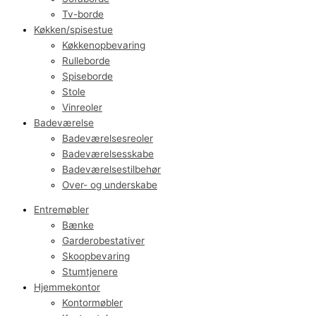
Tv-borde
Køkken/spisestue
Køkkenopbevaring
Rulleborde
Spiseborde
Stole
Vinreoler
Badeværelse
Badeværelsesreoler
Badeværelsesskabe
Badeværelsestilbehør
Over- og underskabe
Entremøbler
Bænke
Garderobestativer
Skoopbevaring
Stumtjenere
Hjemmekontor
Kontormøbler