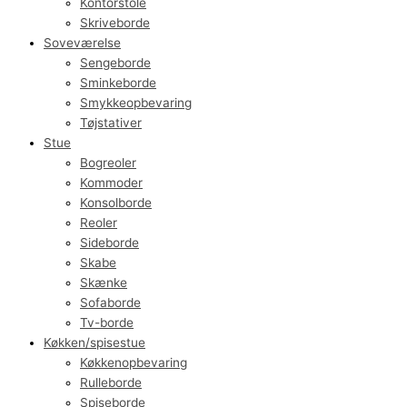
Kontorstole
Skriveborde
Soveværelse
Sengeborde
Sminkeborde
Smykkeopbevaring
Tøjstativer
Stue
Bogreoler
Kommoder
Konsolborde
Reoler
Sideborde
Skabe
Skænke
Sofaborde
Tv-borde
Køkken/spisestue
Køkkenopbevaring
Rulleborde
Spiseborde