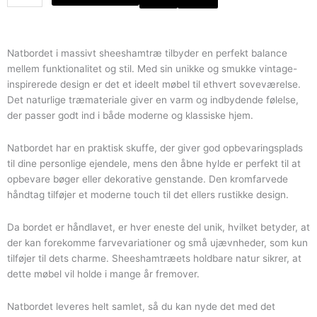
i
massivt
træ
med
Natbordet i massivt sheeshamtræ tilbyder en perfekt balance
skuffe
mellem funktionalitet og stil. Med sin unikke og smukke vintage-
og
inspirerede design er det et ideelt møbel til ethvert soveværelse.
hylde
Det naturlige træmateriale giver en varm og indbydende følelse,
antal
der passer godt ind i både moderne og klassiske hjem.
Natbordet har en praktisk skuffe, der giver god opbevaringsplads
til dine personlige ejendele, mens den åbne hylde er perfekt til at
opbevare bøger eller dekorative genstande. Den kromfarvede
håndtag tilføjer et moderne touch til det ellers rustikke design.
Da bordet er håndlavet, er hver eneste del unik, hvilket betyder, at
der kan forekomme farvevariationer og små ujævnheder, som kun
tilføjer til dets charme. Sheeshamtræets holdbare natur sikrer, at
dette møbel vil holde i mange år fremover.
Natbordet leveres helt samlet, så du kan nyde det med det