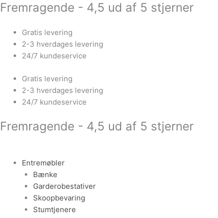
Fremragende - 4,5 ud af 5 stjerner
Gå
Reol
til
med
indholdet
skab,
Gratis levering
hvid
2-3 hverdages levering
antal
24/7 kundeservice
Gratis levering
2-3 hverdages levering
24/7 kundeservice
Fremragende - 4,5 ud af 5 stjerner
Entremøbler
Bænke
Garderobestativer
Skoopbevaring
Stumtjenere