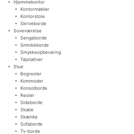
Hjemmekontor
Kontormøbler
Kontorstole
Skriveborde
Soveværelse
Sengeborde
Sminkeborde
Smykkeopbevaring
Tøjstativer
Stue
Bogreoler
Kommoder
Konsolborde
Reoler
Sideborde
Skabe
Skænke
Sofaborde
Tv-borde