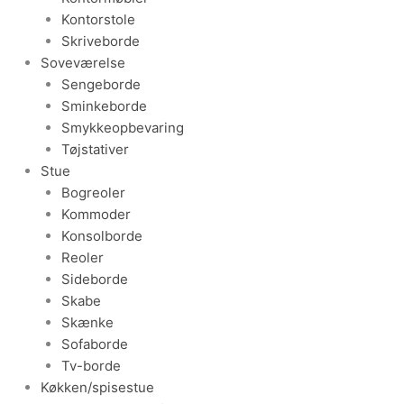
Kontorstole
Skriveborde
Soveværelse
Sengeborde
Sminkeborde
Smykkeopbevaring
Tøjstativer
Stue
Bogreoler
Kommoder
Konsolborde
Reoler
Sideborde
Skabe
Skænke
Sofaborde
Tv-borde
Køkken/spisestue