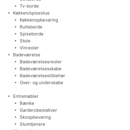
Tv-borde
Køkken/spisestue
Køkkenopbevaring
Rulleborde
Spiseborde
Stole
Vinreoler
Badeværelse
Badeværelsesreoler
Badeværelsesskabe
Badeværelsestilbehør
Over- og underskabe
Entremøbler
Bænke
Garderobestativer
Skoopbevaring
Stumtjenere