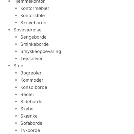
Hjemmekontor
Kontormøbler
Kontorstole
Skriveborde
Soveværelse
Sengeborde
Sminkeborde
Smykkeopbevaring
Tøjstativer
Stue
Bogreoler
Kommoder
Konsolborde
Reoler
Sideborde
Skabe
Skænke
Sofaborde
Tv-borde