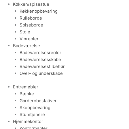
Køkken/spisestue
Køkkenopbevaring
Rulleborde
Spiseborde
Stole
Vinreoler
Badeværelse
Badeværelsesreoler
Badeværelsesskabe
Badeværelsestilbehør
Over- og underskabe
Entremøbler
Bænke
Garderobestativer
Skoopbevaring
Stumtjenere
Hjemmekontor
Kontormøbler