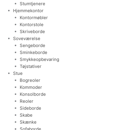
Stumtjenere
Hjemmekontor
Kontormøbler
Kontorstole
Skriveborde
Soveværelse
Sengeborde
Sminkeborde
Smykkeopbevaring
Tøjstativer
Stue
Bogreoler
Kommoder
Konsolborde
Reoler
Sideborde
Skabe
Skænke
Sofaborde