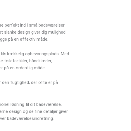
se perfekt ind i små badeværelser
et slanke design giver dig mulighed
ægge på en effektiv måde.
 tilstrækkelig opbevaringsplads. Med
e toiletartikler, håndklæder,
er på en ordentlig måde.
r den fugtighed, der ofte er på
onel løsning til dit badeværelse,
ne design og de fine detaljer giver
nhver badeværelsesindretning.