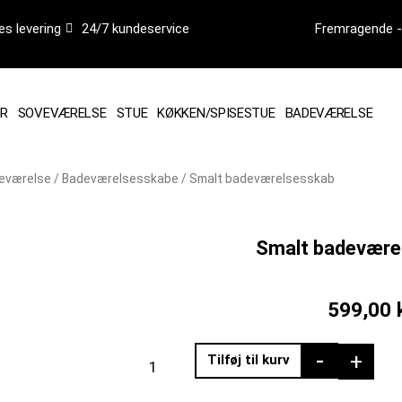
es levering
24/7 kundeservice
Fremragende - 
R
SOVEVÆRELSE
STUE
KØKKEN/SPISESTUE
BADEVÆRELSE
eværelse
/
Badeværelsesskabe
/ Smalt badeværelsesskab
Smalt badevære
599,00
Smalt
-
+
Tilføj til kurv
badeværelsesskab
antal