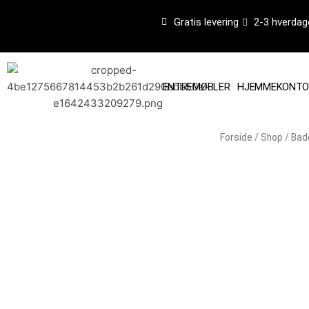
Gå
Gratis levering
2-3 hverdag
til
indholdet
ENTREMØBLER
HJEMMEKONTO
Forside
/
Shop
/
Bad