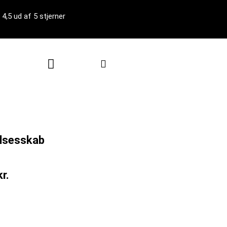
4,5 ud af 5 stjerner
Kurv
lsesskab
kr.