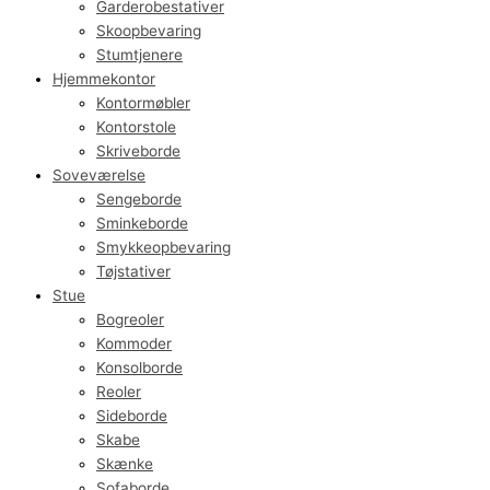
Garderobestativer
Skoopbevaring
Stumtjenere
Hjemmekontor
Kontormøbler
Kontorstole
Skriveborde
Soveværelse
Sengeborde
Sminkeborde
Smykkeopbevaring
Tøjstativer
Stue
Bogreoler
Kommoder
Konsolborde
Reoler
Sideborde
Skabe
Skænke
Sofaborde