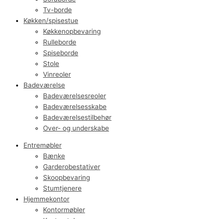
Tv-borde
Køkken/spisestue
Køkkenopbevaring
Rulleborde
Spiseborde
Stole
Vinreoler
Badeværelse
Badeværelsesreoler
Badeværelsesskabe
Badeværelsestilbehør
Over- og underskabe
Entremøbler
Bænke
Garderobestativer
Skoopbevaring
Stumtjenere
Hjemmekontor
Kontormøbler