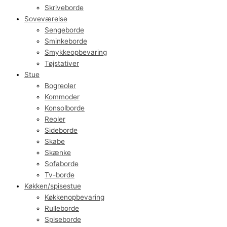
Skriveborde
Soveværelse
Sengeborde
Sminkeborde
Smykkeopbevaring
Tøjstativer
Stue
Bogreoler
Kommoder
Konsolborde
Reoler
Sideborde
Skabe
Skænke
Sofaborde
Tv-borde
Køkken/spisestue
Køkkenopbevaring
Rulleborde
Spiseborde