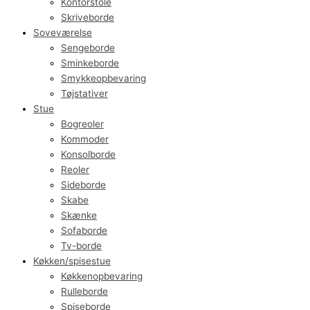
Kontorstole
Skriveborde
Soveværelse
Sengeborde
Sminkeborde
Smykkeopbevaring
Tøjstativer
Stue
Bogreoler
Kommoder
Konsolborde
Reoler
Sideborde
Skabe
Skænke
Sofaborde
Tv-borde
Køkken/spisestue
Køkkenopbevaring
Rulleborde
Spiseborde