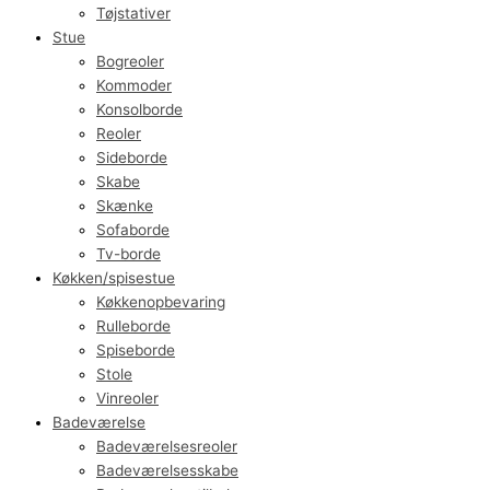
Tøjstativer
Stue
Bogreoler
Kommoder
Konsolborde
Reoler
Sideborde
Skabe
Skænke
Sofaborde
Tv-borde
Køkken/spisestue
Køkkenopbevaring
Rulleborde
Spiseborde
Stole
Vinreoler
Badeværelse
Badeværelsesreoler
Badeværelsesskabe