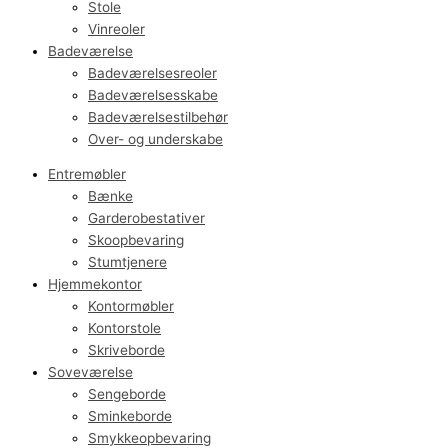
Stole
Vinreoler
Badeværelse
Badeværelsesreoler
Badeværelsesskabe
Badeværelsestilbehør
Over- og underskabe
Entremøbler
Bænke
Garderobestativer
Skoopbevaring
Stumtjenere
Hjemmekontor
Kontormøbler
Kontorstole
Skriveborde
Soveværelse
Sengeborde
Sminkeborde
Smykkeopbevaring