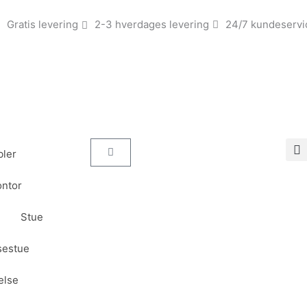
Gratis levering
2-3 hverdages levering
24/7 kundeservi
Kurv
ler
ntor
Stue
sestue
else