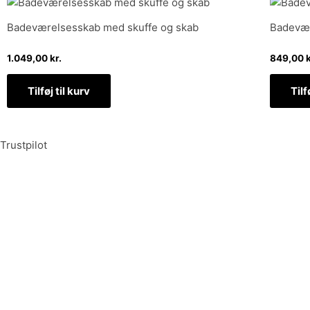
Badeværelsesskab med skuffe og skab
Badevær
1.049,00
kr.
849,00
k
Tilføj til kurv
Tilf
Trustpilot
Tilmeld dig vores nyhedsbrev og vær den første til at mo