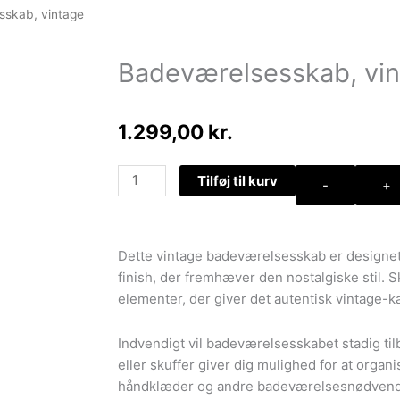
sskab, vintage
Badeværelsesskab, vi
1.299,00
kr.
Badeværelsesskab,
Tilføj til kurv
-
+
vintage
antal
Dette vintage badeværelsesskab er designet 
finish, der fremhæver den nostalgiske stil. 
elementer, der giver det autentisk vintage-ka
Indvendigt vil badeværelsesskabet stadig til
eller skuffer giver dig mulighed for at organis
håndklæder og andre badeværelsesnødvendig