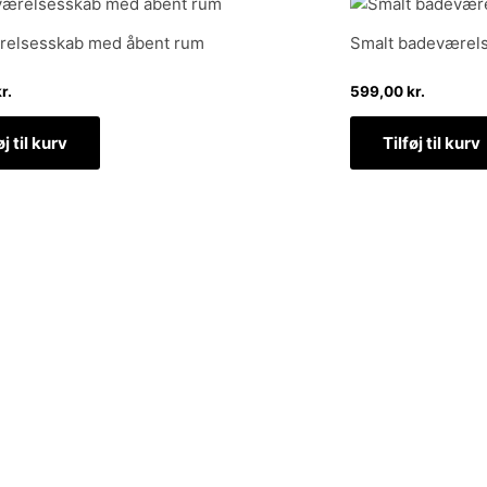
elsesskab med åbent rum
Smalt badeværel
r.
599,00
kr.
øj til kurv
Tilføj til kurv
dtage nyheder om eksklusive tilbud og kampagner