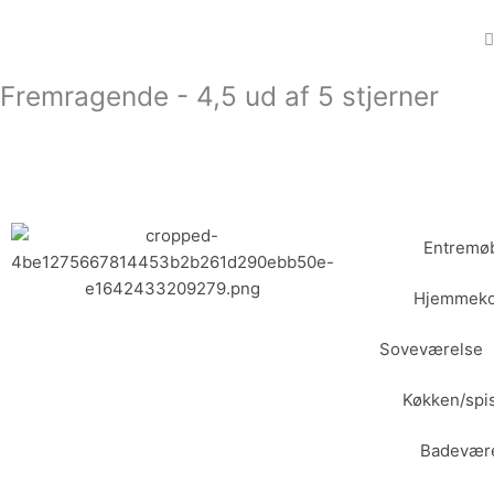
Gå
til
indholdet
Fremragende - 4,5 ud af 5 stjerner
Entremøb
Hjemmeko
Soveværelse
Køkken/spi
Badevær