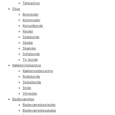
Tøjstativer
Stue
Bogreoler
Kommoder
Konsolborde
Reoler
Sideborde
Skabe
Skænke
Sofaborde
Tv-borde
Køkken/spisestue
Køkkenopbevaring
Rulleborde
Spiseborde
Stole
Vinreoler
Badeværelse
Badeværelsesreoler
Badeværelsesskabe