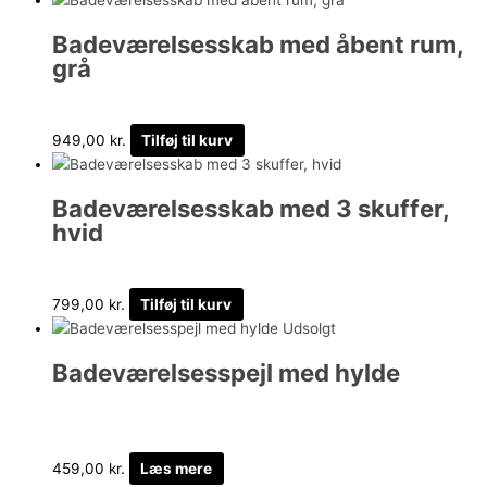
Badeværelsesskab med åbent rum,
grå
949,00
kr.
Tilføj til kurv
Badeværelsesskab med 3 skuffer,
hvid
799,00
kr.
Tilføj til kurv
Udsolgt
Badeværelsesspejl med hylde
459,00
kr.
Læs mere