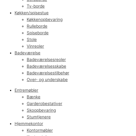
Tv-borde
Køkken/spisestue
Køkkenopbevaring
Rulleborde
Spiseborde
Stole
Vinreoler
Badeværelse
Badeværelsesreoler
Badeværelsesskabe
Badeværelsestilbehør
Over- og underskabe
Entremøbler
Bænke
Garderobestativer
Skoopbevaring
Stumtjenere
Hjemmekontor
Kontormøbler