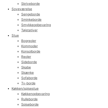
Skriveborde
Soveværelse
Sengeborde
Sminkeborde
Smykkeopbevaring
Tøjstativer
Stue
Bogreoler
Kommoder
Konsolborde
Reoler
Sideborde
Skabe
Skænke
Sofaborde
Tv-borde
Køkken/spisestue
Køkkenopbevaring
Rulleborde
Spiseborde