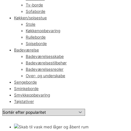
Tv-borde
Sofaborde
Køkken/spisestue
Stole
Køkkenopbevaring
Rulleborde
Spiseborde
Badeværelse
Badeværelsesskabe
Badeværelsestilbehør
Badeværelsesreoler
Over- og underskabe
Sengeborde
Sminkeborde
Smykkeopbevaring
Tøjstativer