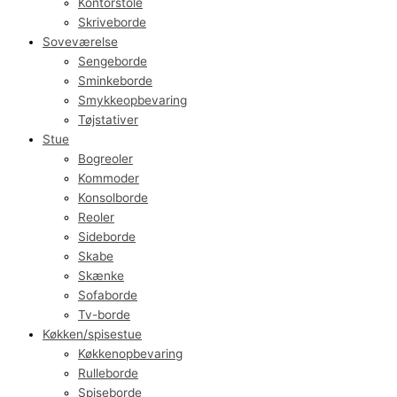
Kontorstole
Skriveborde
Soveværelse
Sengeborde
Sminkeborde
Smykkeopbevaring
Tøjstativer
Stue
Bogreoler
Kommoder
Konsolborde
Reoler
Sideborde
Skabe
Skænke
Sofaborde
Tv-borde
Køkken/spisestue
Køkkenopbevaring
Rulleborde
Spiseborde