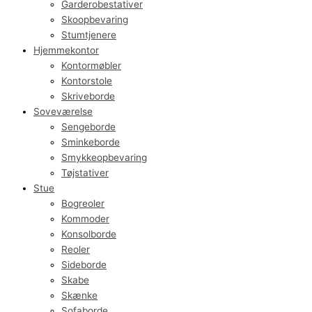
Garderobestativer
Skoopbevaring
Stumtjenere
Hjemmekontor
Kontormøbler
Kontorstole
Skriveborde
Soveværelse
Sengeborde
Sminkeborde
Smykkeopbevaring
Tøjstativer
Stue
Bogreoler
Kommoder
Konsolborde
Reoler
Sideborde
Skabe
Skænke
Sofaborde