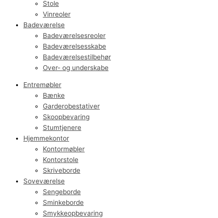
Stole
Vinreoler
Badeværelse
Badeværelsesreoler
Badeværelsesskabe
Badeværelsestilbehør
Over- og underskabe
Entremøbler
Bænke
Garderobestativer
Skoopbevaring
Stumtjenere
Hjemmekontor
Kontormøbler
Kontorstole
Skriveborde
Soveværelse
Sengeborde
Sminkeborde
Smykkeopbevaring