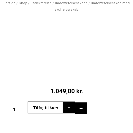
Forside
/
Shop
/
Badeværelse
/
Badeværelsesskabe
/ Badeværelsesskab med
skuffe og skab
1.049,00
kr.
Badeværelsesskab
-
+
Tilføj til kurv
med
skuffe
og
skab