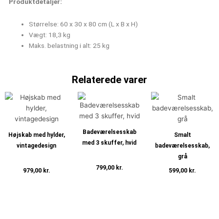
Produktdetaljer:
Størrelse: 60 x 30 x 80 cm (L x B x H)
Vægt: 18,3 kg
Maks. belastning i alt: 25 kg
Relaterede varer
Badeværelsesskab
Højskab med hylder,
Smalt
med 3 skuffer, hvid
vintagedesign
badeværelsesskab,
grå
799,00
kr.
979,00
kr.
599,00
kr.
Tilføj til kurv
Tilføj til kurv
Tilføj til kurv