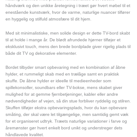
massivt
håndværk og den unikke åretegning i træet gør hvert møbel til et
træ
enestående kunstværk, hvor de varme, naturlige nuancer tilfører
antal
en hyggelig og stilfuld atmosfære til dit hjem.
Med sit minimalistiske, men solide design er dette TV-bord skabt
til at holde i mange år. De blødt afrundede hjørner tilføjer et
eksklusivt touch, mens den brede bordplade giver rigelig plads til
både dit TV og dekorative elementer.
Bordet tilbyder smart opbevaring med en kombination af åbne
hylder, et rummeligt skab med en trælåge samt en praktisk
skuffe. De åbne hylder er ideelle til medieenheder som
spillekonsoller, soundbars eller TV-bokse, mens skabet giver
mulighed for at gemme fjernbetjeninger, kabler eller andre
nødvendigheder af vejen, så din stue forbliver ryddelig og stilren.
Skuffen tilføjer ekstra opbevaringsplads, hvor du kan opbevare
småting, der skal være let tilgængelige, men samtidig gemt væk
for et organiseret udtryk. Træets naturlige variationer i farve og
åremønster gør hvert enkelt bord unikt og understreger dets
håndlavede kvalitet.