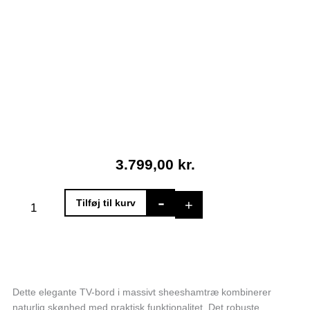
3.799,00
kr.
Tv-
-
+
Tilføj til kurv
bord
med
hylder,
skuffe
og
skab
Dette elegante TV-bord i massivt sheeshamtræ kombinerer
i
naturlig skønhed med praktisk funktionalitet. Det robuste