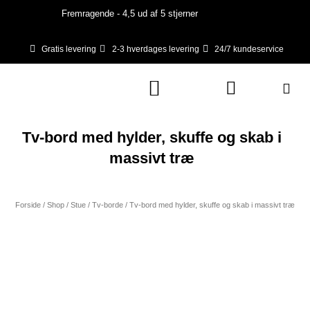
Gå
Fremragende - 4,5 ud af 5 stjerner
til
indholdet
Gratis levering
2-3 hverdages levering
24/7 kundeservice
Kurv
Tv-bord med hylder, skuffe og skab i
massivt træ
Forside
/
Shop
/
Stue
/
Tv-borde
/ Tv-bord med hylder, skuffe og skab i massivt træ