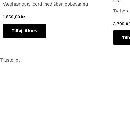
Væghængt tv-bord med åben opbevaring
Tv-bord 
1.659,00
kr.
3.799,0
Tilføj til kurv
Tilf
Trustpilot
Tilmeld dig vores nyhedsbrev og vær den første til at mo
Tilmeld