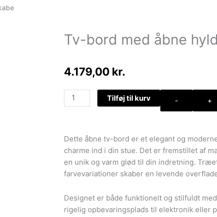
skabe
Tv-bord med åbne hyld
4.179,00
kr.
Tv-
Tilføj til kurv
-
+
bord
med
åbne
Dette åbne tv-bord er et elegant og moderne
hylder
charme ind i din stue. Det er fremstillet af 
og
en unik og varm glød til din indretning. Træ
2
farvevariationer skaber en levende overflade
skabe
antal
Designet er både funktionelt og stilfuldt me
rigelig opbevaringsplads til elektronik elle