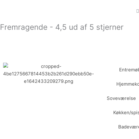
Gå
til
indholdet
Fremragende - 4,5 ud af 5 stjerner
Entremøb
Hjemmeko
Soveværelse
Køkken/spi
Badevær