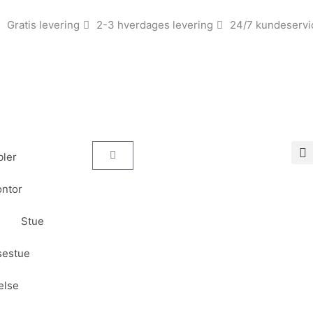
Gratis levering
2-3 hverdages levering
24/7 kundeservi
Kurv
ler
ntor
Stue
sestue
else