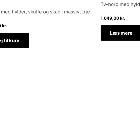
Tv-bord med hylde
med hylder, skuffe og skab i massivt træ
1.049,00
kr.
0
kr.
Læs mere
øj til kurv
dtage nyheder om eksklusive tilbud og kampagner