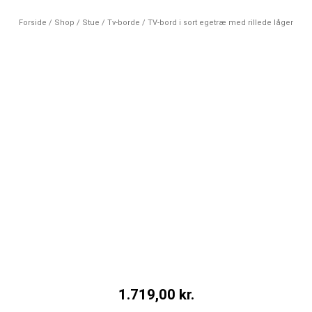
Forside
/
Shop
/
Stue
/
Tv-borde
/ TV-bord i sort egetræ med rillede låger
1.719,00
kr.