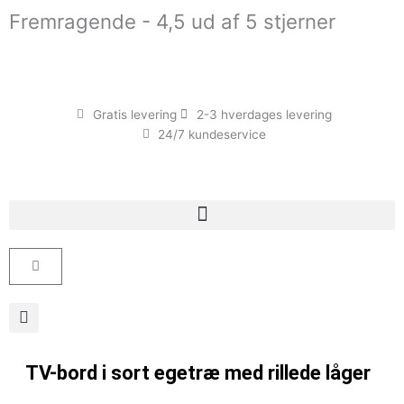
Gå
Fremragende - 4,5 ud af 5 stjerner
til
indholdet
Gratis levering
2-3 hverdages levering
24/7 kundeservice
Kurv
TV-bord i sort egetræ med rillede låger