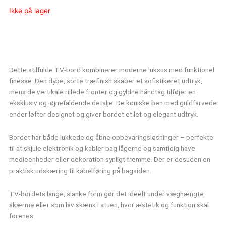
Ikke på lager
Dette stilfulde TV-bord kombinerer moderne luksus med funktionel
finesse. Den dybe, sorte træfinish skaber et sofistikeret udtryk,
mens de vertikale rillede fronter og gyldne håndtag tilføjer en
eksklusiv og iøjnefaldende detalje. De koniske ben med guldfarvede
ender løfter designet og giver bordet et let og elegant udtryk.
Bordet har både lukkede og åbne opbevaringsløsninger – perfekte
til at skjule elektronik og kabler bag lågerne og samtidig have
medieenheder eller dekoration synligt fremme. Der er desuden en
praktisk udskæring til kabelføring på bagsiden.
TV-bordets lange, slanke form gør det ideelt under væghængte
skærme eller som lav skænk i stuen, hvor æstetik og funktion skal
forenes.