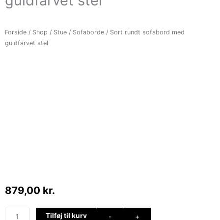
guldfarvet stel
Forside
/
Shop
/
Stue
/
Sofaborde
/ Sort rundt sofabord med
guldfarvet stel
879,00
kr.
Sort
Tilføj til kurv
-
+