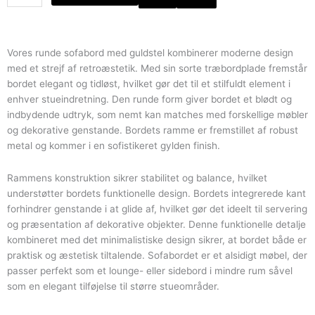
rundt
sofabord
med
guldfarvet
Vores runde sofabord med guldstel kombinerer moderne design
stel
med et strejf af retroæstetik. Med sin sorte træbordplade fremstår
antal
bordet elegant og tidløst, hvilket gør det til et stilfuldt element i
enhver stueindretning. Den runde form giver bordet et blødt og
indbydende udtryk, som nemt kan matches med forskellige møbler
og dekorative genstande. Bordets ramme er fremstillet af robust
metal og kommer i en sofistikeret gylden finish.
Rammens konstruktion sikrer stabilitet og balance, hvilket
understøtter bordets funktionelle design. Bordets integrerede kant
forhindrer genstande i at glide af, hvilket gør det ideelt til servering
og præsentation af dekorative objekter. Denne funktionelle detalje
kombineret med det minimalistiske design sikrer, at bordet både er
praktisk og æstetisk tiltalende. Sofabordet er et alsidigt møbel, der
passer perfekt som et lounge- eller sidebord i mindre rum såvel
som en elegant tilføjelse til større stueområder.