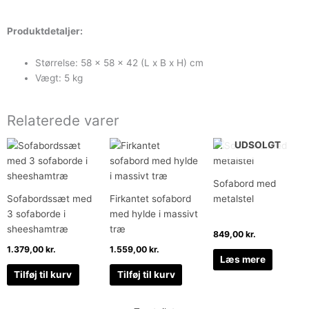
Produktdetaljer:
Størrelse: 58 x 58 x 42 (L x B x H) cm
Vægt: 5 kg
Relaterede varer
UDSOLGT
Sofabord med
Sofabordssæt med
Firkantet sofabord
metalstel
3 sofaborde i
med hylde i massivt
sheeshamtræ
træ
849,00
kr.
1.379,00
kr.
1.559,00
kr.
Læs mere
Tilføj til kurv
Tilføj til kurv