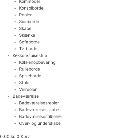
Kommoder
Konsolborde
Reoler
Sideborde
Skabe
Skænke
Sofaborde
Tv-borde
Køkken/spisestue
Køkkenopbevaring
Rulleborde
Spiseborde
Stole
Vinreoler
Badeværelse
Badeværelsesreoler
Badeværelsesskabe
Badeværelsestilbehør
Over- og underskabe
0,00
kr.
0
Kurv