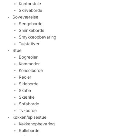
Kontorstole
Skriveborde
Soveværelse
Sengeborde
Sminkeborde
Smykkeopbevaring
Tøjstativer
Stue
Bogreoler
Kommoder
Konsolborde
Reoler
Sideborde
Skabe
Skænke
Sofaborde
Tv-borde
Køkken/spisestue
Køkkenopbevaring
Rulleborde