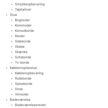
Smykkeopbevaring
Tøjstativer
Stue
Bogreoler
Kommoder
Konsolborde
Reoler
Sideborde
Skabe
Skænke
Sofaborde
Tv-borde
Køkken/spisestue
Køkkenopbevaring
Rulleborde
Spiseborde
Stole
Vinreoler
Badeværelse
Badeværelsesreoler