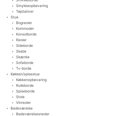
Smykkeopbevaring
Tøjstativer
Stue
Bogreoler
Kommoder
Konsolborde
Reoler
Sideborde
Skabe
Skænke
Sofaborde
Tv-borde
Køkken/spisestue
Køkkenopbevaring
Rulleborde
Spiseborde
Stole
Vinreoler
Badeværelse
Badeværelsesreoler