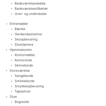
Badeværelsesskabe
Badeværelsestilbehør
Over- og underskabe
Entremøbler
Bænke
Garderobestativer
Skoopbevaring
Stumtjenere
Hjemmekontor
Kontormøbler
Kontorstole
Skriveborde
Soveværelse
Sengeborde
Sminkeborde
Smykkeopbevaring
Tøjstativer
Stue
Bogreoler