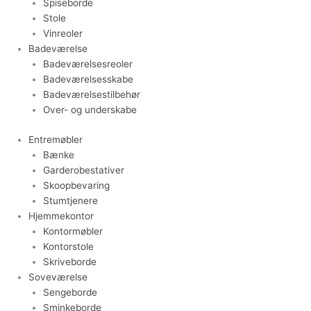
Spiseborde
Stole
Vinreoler
Badeværelse
Badeværelsesreoler
Badeværelsesskabe
Badeværelsestilbehør
Over- og underskabe
Entremøbler
Bænke
Garderobestativer
Skoopbevaring
Stumtjenere
Hjemmekontor
Kontormøbler
Kontorstole
Skriveborde
Soveværelse
Sengeborde
Sminkeborde