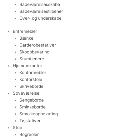
Badeværelsesskabe
Badeværelsestilbehør
Over- og underskabe
Entremøbler
Bænke
Garderobestativer
Skoopbevaring
Stumtjenere
Hjemmekontor
Kontormøbler
Kontorstole
Skriveborde
Soveværelse
Sengeborde
Sminkeborde
Smykkeopbevaring
Tøjstativer
Stue
Bogreoler