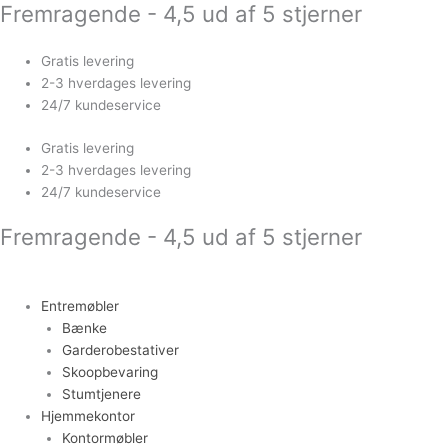
Fremragende - 4,5 ud af 5 stjerner
Gå
Sort
til
rundt
indholdet
sofabord
Gratis levering
i
2-3 hverdages levering
marmorlook
24/7 kundeservice
med
metalben
Gratis levering
antal
2-3 hverdages levering
24/7 kundeservice
Fremragende - 4,5 ud af 5 stjerner
Entremøbler
Bænke
Garderobestativer
Skoopbevaring
Stumtjenere
Hjemmekontor
Kontormøbler