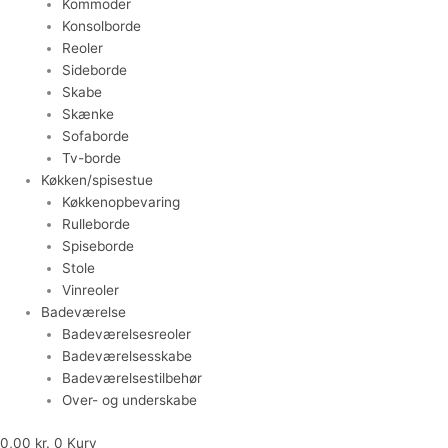
Kommoder
Konsolborde
Reoler
Sideborde
Skabe
Skænke
Sofaborde
Tv-borde
Køkken/spisestue
Køkkenopbevaring
Rulleborde
Spiseborde
Stole
Vinreoler
Badeværelse
Badeværelsesreoler
Badeværelsesskabe
Badeværelsestilbehør
Over- og underskabe
0,00
kr.
0
Kurv