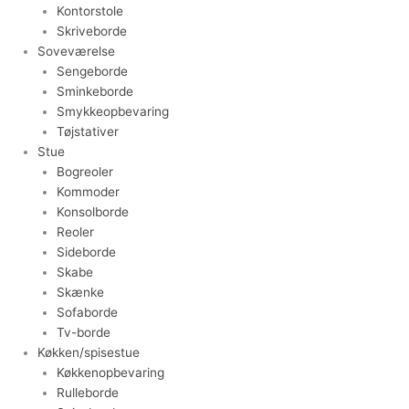
Kontorstole
Skriveborde
Soveværelse
Sengeborde
Sminkeborde
Smykkeopbevaring
Tøjstativer
Stue
Bogreoler
Kommoder
Konsolborde
Reoler
Sideborde
Skabe
Skænke
Sofaborde
Tv-borde
Køkken/spisestue
Køkkenopbevaring
Rulleborde