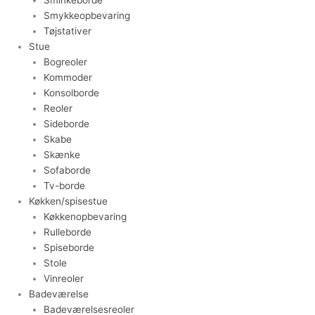
Smykkeopbevaring
Tøjstativer
Stue
Bogreoler
Kommoder
Konsolborde
Reoler
Sideborde
Skabe
Skænke
Sofaborde
Tv-borde
Køkken/spisestue
Køkkenopbevaring
Rulleborde
Spiseborde
Stole
Vinreoler
Badeværelse
Badeværelsesreoler