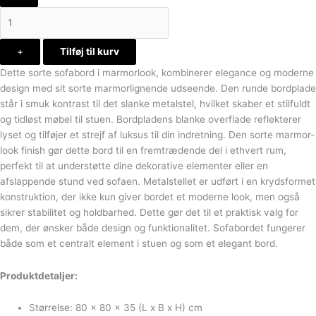
+
Tilføj til kurv
Dette sorte sofabord i marmorlook, kombinerer elegance og moderne
design med sit sorte marmorlignende udseende. Den runde bordplade
står i smuk kontrast til det slanke metalstel, hvilket skaber et stilfuldt
og tidløst møbel til stuen. Bordpladens blanke overflade reflekterer
lyset og tilføjer et strejf af luksus til din indretning. Den sorte marmor-
look finish gør dette bord til en fremtrædende del i ethvert rum,
perfekt til at understøtte dine dekorative elementer eller en
afslappende stund ved sofaen. Metalstellet er udført i en krydsformet
konstruktion, der ikke kun giver bordet et moderne look, men også
sikrer stabilitet og holdbarhed. Dette gør det til et praktisk valg for
dem, der ønsker både design og funktionalitet. Sofabordet fungerer
både som et centralt element i stuen og som et elegant bord.
Produktdetaljer:
Størrelse: 80 x 80 x 35 (L x B x H) cm