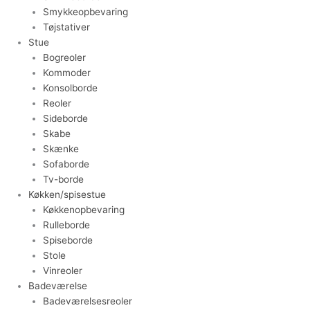
Smykkeopbevaring
Tøjstativer
Stue
Bogreoler
Kommoder
Konsolborde
Reoler
Sideborde
Skabe
Skænke
Sofaborde
Tv-borde
Køkken/spisestue
Køkkenopbevaring
Rulleborde
Spiseborde
Stole
Vinreoler
Badeværelse
Badeværelsesreoler