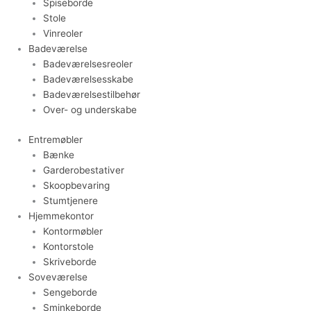
Spiseborde
Stole
Vinreoler
Badeværelse
Badeværelsesreoler
Badeværelsesskabe
Badeværelsestilbehør
Over- og underskabe
Entremøbler
Bænke
Garderobestativer
Skoopbevaring
Stumtjenere
Hjemmekontor
Kontormøbler
Kontorstole
Skriveborde
Soveværelse
Sengeborde
Sminkeborde