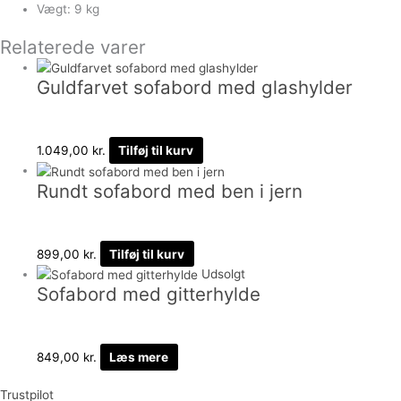
Vægt: 9 kg
Relaterede varer
Guldfarvet sofabord med glashylder
1.049,00
kr.
Tilføj til kurv
Rundt sofabord med ben i jern
899,00
kr.
Tilføj til kurv
Udsolgt
Sofabord med gitterhylde
849,00
kr.
Læs mere
Trustpilot