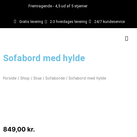
Gå
Fremragende - 4,5 ud af 5 stjerner
til
indholdet
Gratis levering
2-3 hverdages levering
24/7 kundeservice
Kurv
Sofabord med hylde
Forside
/
Shop
/
Stue
/
Sofaborde
/ Sofabord med hylde
849,00
kr.