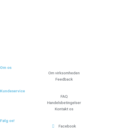
Tilmeld dig vores nyhedsbrev og vær den første til at
modtage nyheder om eksklusive tilbud og kampagner
Tilmeld
Om os
Om virksomheden
Feedback
Kundeservice
FAQ
Handelsbetingelser
Kontakt os
Følg os!
Facebook