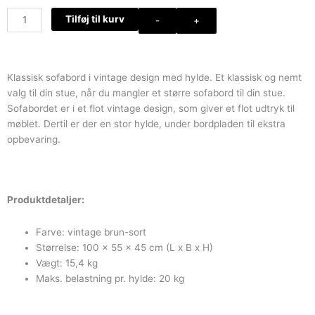
Sofabord
Tilføj til kurv
-
+
med
hylde
antal
Klassisk sofabord i vintage design med hylde. Et klassisk og nemt
valg til din stue, når du mangler et større sofabord til din stue.
Sofabordet er i et flot vintage design, som giver et flot udtryk til
møblet. Dertil er der en stor hylde, under bordpladen til ekstra
opbevaring.
Produktdetaljer:
Farve: vintage brun-sort
Størrelse: 100 x 55 x 45 cm (L x B x H)
Vægt: 15,4 kg
Maks. belastning pr. hylde: 20 kg