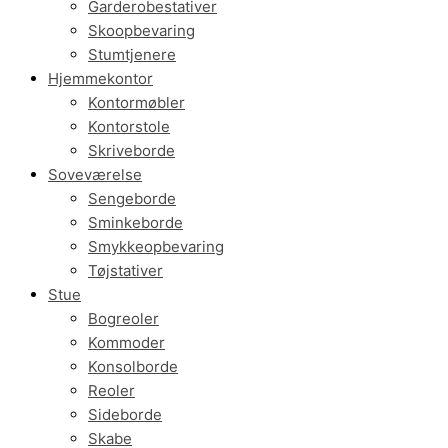
Garderobestativer
Skoopbevaring
Stumtjenere
Hjemmekontor
Kontormøbler
Kontorstole
Skriveborde
Soveværelse
Sengeborde
Sminkeborde
Smykkeopbevaring
Tøjstativer
Stue
Bogreoler
Kommoder
Konsolborde
Reoler
Sideborde
Skabe