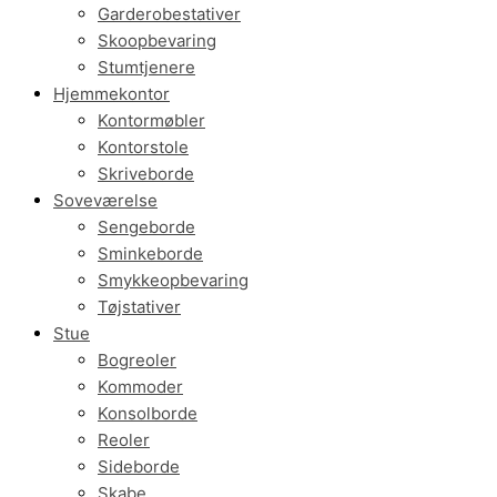
Garderobestativer
Skoopbevaring
Stumtjenere
Hjemmekontor
Kontormøbler
Kontorstole
Skriveborde
Soveværelse
Sengeborde
Sminkeborde
Smykkeopbevaring
Tøjstativer
Stue
Bogreoler
Kommoder
Konsolborde
Reoler
Sideborde
Skabe