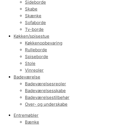
Sideborde
Skabe
Skænke
Sofaborde
Tv-borde
Køkken/spisestue
Køkkenopbevaring
Rulleborde
Spiseborde
Stole
Vinreoler
Badeværelse
Badeværelsesreoler
Badeværelsesskabe
Badeværelsestilbehør
Over- og underskabe
Entremøbler
Bænke