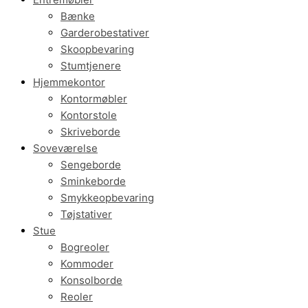
Bænke
Garderobestativer
Skoopbevaring
Stumtjenere
Hjemmekontor
Kontormøbler
Kontorstole
Skriveborde
Soveværelse
Sengeborde
Sminkeborde
Smykkeopbevaring
Tøjstativer
Stue
Bogreoler
Kommoder
Konsolborde
Reoler