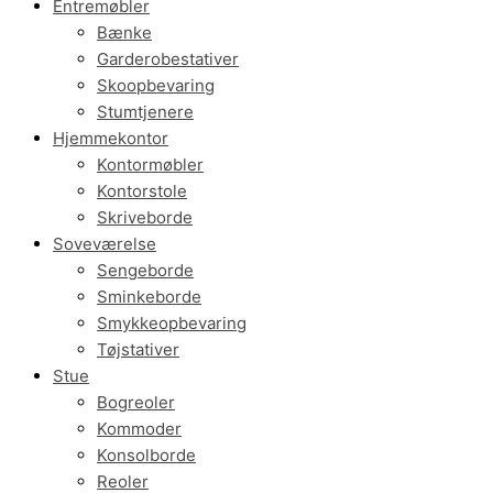
Entremøbler
Bænke
Garderobestativer
Skoopbevaring
Stumtjenere
Hjemmekontor
Kontormøbler
Kontorstole
Skriveborde
Soveværelse
Sengeborde
Sminkeborde
Smykkeopbevaring
Tøjstativer
Stue
Bogreoler
Kommoder
Konsolborde
Reoler