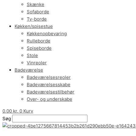
Skænke
Sofaborde
Tv-borde
Køkken/spisestue
Køkkenopbevaring
Rulleborde
Spiseborde
Stole
Vinreoler
Badeværelse
Badeværelsesreoler
Badeværelsesskabe
Badeværelsestilbehør
Over- og underskabe
0,00
kr.
0
Kurv
Søg