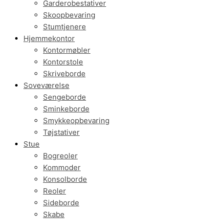
Garderobestativer
Skoopbevaring
Stumtjenere
Hjemmekontor
Kontormøbler
Kontorstole
Skriveborde
Soveværelse
Sengeborde
Sminkeborde
Smykkeopbevaring
Tøjstativer
Stue
Bogreoler
Kommoder
Konsolborde
Reoler
Sideborde
Skabe