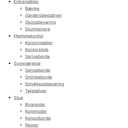
Entremøbler
Bænke
Garderobestativer
Skoopbevaring
Stumtjenere
Hjemmekontor
Kontormøbler
Kontorstole
Skriveborde
Soveværelse
Sengeborde
Sminkeborde
Smykkeopbevaring
Tøjstativer
Stue
Bogreoler
Kommoder
Konsolborde
Reoler