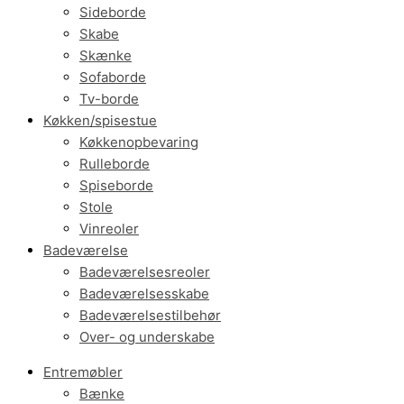
Sideborde
Skabe
Skænke
Sofaborde
Tv-borde
Køkken/spisestue
Køkkenopbevaring
Rulleborde
Spiseborde
Stole
Vinreoler
Badeværelse
Badeværelsesreoler
Badeværelsesskabe
Badeværelsestilbehør
Over- og underskabe
Entremøbler
Bænke