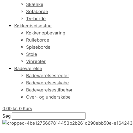
Skænke
Sofaborde
Tv-borde
Køkken/spisestue
Køkkenopbevaring
Rulleborde
Spiseborde
Stole
Vinreoler
Badeværelse
Badeværelsesreoler
Badeværelsesskabe
Badeværelsestilbehør
Over- og underskabe
0,00
kr.
0
Kurv
Søg