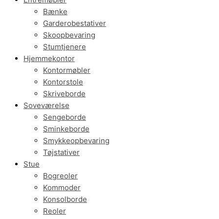
Bænke
Garderobestativer
Skoopbevaring
Stumtjenere
Hjemmekontor
Kontormøbler
Kontorstole
Skriveborde
Soveværelse
Sengeborde
Sminkeborde
Smykkeopbevaring
Tøjstativer
Stue
Bogreoler
Kommoder
Konsolborde
Reoler