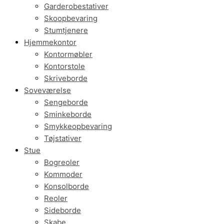
Garderobestativer
Skoopbevaring
Stumtjenere
Hjemmekontor
Kontormøbler
Kontorstole
Skriveborde
Soveværelse
Sengeborde
Sminkeborde
Smykkeopbevaring
Tøjstativer
Stue
Bogreoler
Kommoder
Konsolborde
Reoler
Sideborde
Skabe