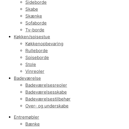
Sideborde
Skabe
Skænke
Sofaborde
Tv-borde
Køkken/spisestue
Køkkenopbevaring
Rulleborde
Spiseborde
Stole
Vinreoler
Badeværelse
Badeværelsesreoler
Badeværelsesskabe
Badeværelsestilbehør
Over- og underskabe
Entremøbler
Bænke