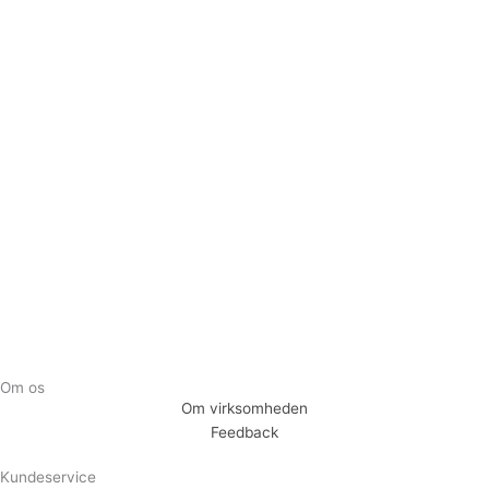
Tilmeld dig vores nyhedsbrev og vær den første til at
modtage nyheder om eksklusive tilbud og kampagner
Tilmeld
Om os
Om virksomheden
Feedback
Kundeservice