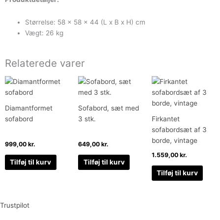
Størrelse: 58 x 58 x 44 (L x B x H) cm
Vægt: 26 kg
Relaterede varer
Diamantformet
Sofabord, sæt med
sofabord
3 stk.
Firkantet
sofabordsæt af 3
borde, vintage
999,00
kr.
649,00
kr.
1.559,00
kr.
Tilføj til kurv
Tilføj til kurv
Tilføj til kurv
Trustpilot