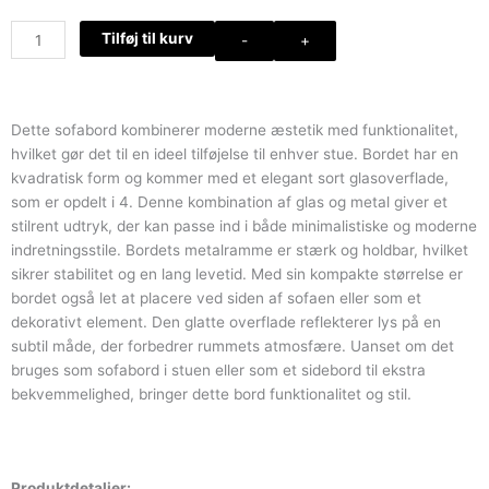
Firkantet
Tilføj til kurv
-
+
sofabord
med
opdelte
glasplader
Dette sofabord kombinerer moderne æstetik med funktionalitet,
antal
hvilket gør det til en ideel tilføjelse til enhver stue. Bordet har en
kvadratisk form og kommer med et elegant sort glasoverflade,
som er opdelt i 4. Denne kombination af glas og metal giver et
stilrent udtryk, der kan passe ind i både minimalistiske og moderne
indretningsstile. Bordets metalramme er stærk og holdbar, hvilket
sikrer stabilitet og en lang levetid. Med sin kompakte størrelse er
bordet også let at placere ved siden af sofaen eller som et
dekorativt element. Den glatte overflade reflekterer lys på en
subtil måde, der forbedrer rummets atmosfære. Uanset om det
bruges som sofabord i stuen eller som et sidebord til ekstra
bekvemmelighed, bringer dette bord funktionalitet og stil.
Produktdetaljer: