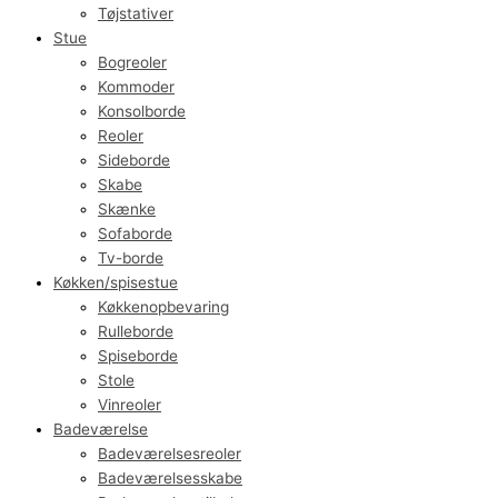
Tøjstativer
Stue
Bogreoler
Kommoder
Konsolborde
Reoler
Sideborde
Skabe
Skænke
Sofaborde
Tv-borde
Køkken/spisestue
Køkkenopbevaring
Rulleborde
Spiseborde
Stole
Vinreoler
Badeværelse
Badeværelsesreoler
Badeværelsesskabe