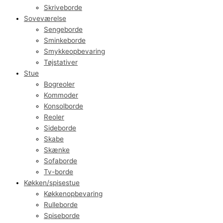
Skriveborde
Soveværelse
Sengeborde
Sminkeborde
Smykkeopbevaring
Tøjstativer
Stue
Bogreoler
Kommoder
Konsolborde
Reoler
Sideborde
Skabe
Skænke
Sofaborde
Tv-borde
Køkken/spisestue
Køkkenopbevaring
Rulleborde
Spiseborde