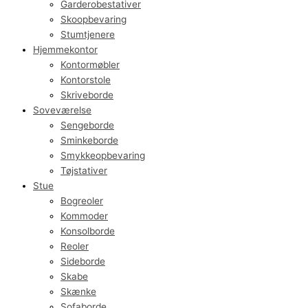
Garderobestativer
Skoopbevaring
Stumtjenere
Hjemmekontor
Kontormøbler
Kontorstole
Skriveborde
Soveværelse
Sengeborde
Sminkeborde
Smykkeopbevaring
Tøjstativer
Stue
Bogreoler
Kommoder
Konsolborde
Reoler
Sideborde
Skabe
Skænke
Sofaborde