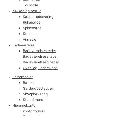
Tv-borde
Køkken/spisestue
Køkkenopbevaring
Rulleborde
Spiseborde
Stole
Vinreoler
Badeværelse
Badeværelsesreoler
Badeværelsesskabe
Badeværelsestilbehør
Over- og underskabe
Entremøbler
Bænke
Garderobestativer
Skoopbevaring
Stumtjenere
Hjemmekontor
Kontormøbler