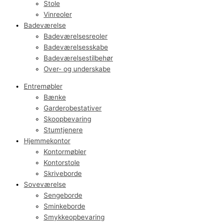
Stole
Vinreoler
Badeværelse
Badeværelsesreoler
Badeværelsesskabe
Badeværelsestilbehør
Over- og underskabe
Entremøbler
Bænke
Garderobestativer
Skoopbevaring
Stumtjenere
Hjemmekontor
Kontormøbler
Kontorstole
Skriveborde
Soveværelse
Sengeborde
Sminkeborde
Smykkeopbevaring