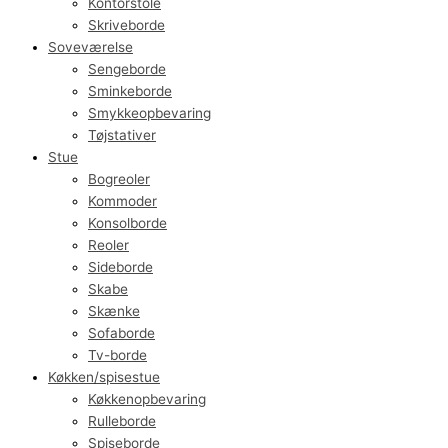
Kontorstole
Skriveborde
Soveværelse
Sengeborde
Sminkeborde
Smykkeopbevaring
Tøjstativer
Stue
Bogreoler
Kommoder
Konsolborde
Reoler
Sideborde
Skabe
Skænke
Sofaborde
Tv-borde
Køkken/spisestue
Køkkenopbevaring
Rulleborde
Spiseborde