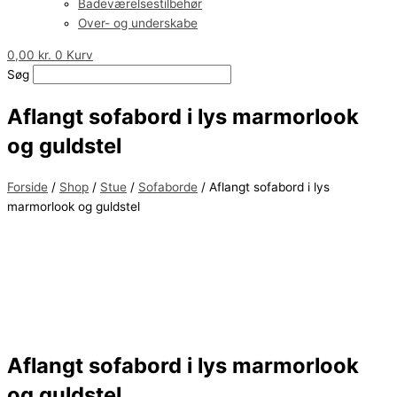
Badeværelsestilbehør
Over- og underskabe
0,00
kr.
0
Kurv
Søg
Aflangt sofabord i lys marmorlook
og guldstel
Forside
/
Shop
/
Stue
/
Sofaborde
/ Aflangt sofabord i lys
marmorlook og guldstel
Aflangt sofabord i lys marmorlook
og guldstel