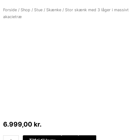
Forside
/
Shop
/
Stue
/
Skænke
/ Stor skænk med 3 låger i massivt
akacietræ
6.999,00
kr.
Stor