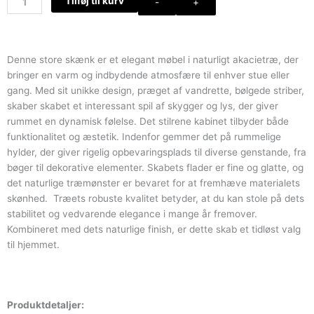
Tilføj til kurv
-
+
skænk
med
3
låger
Denne store skænk er et elegant møbel i naturligt akacietræ, der
i
bringer en varm og indbydende atmosfære til enhver stue eller
massivt
gang. Med sit unikke design, præget af vandrette, bølgede striber,
akacietræ
skaber skabet et interessant spil af skygger og lys, der giver
antal
rummet en dynamisk følelse. Det stilrene kabinet tilbyder både
funktionalitet og æstetik. Indenfor gemmer det på rummelige
hylder, der giver rigelig opbevaringsplads til diverse genstande, fra
bøger til dekorative elementer. Skabets flader er fine og glatte, og
det naturlige træmønster er bevaret for at fremhæve materialets
skønhed. Træets robuste kvalitet betyder, at du kan stole på dets
stabilitet og vedvarende elegance i mange år fremover.
Kombineret med dets naturlige finish, er dette skab et tidløst valg
til hjemmet.
Produktdetaljer: