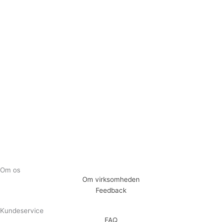
Tilmeld dig vores nyhedsbrev og vær den første til at
modtage nyheder om eksklusive tilbud og kampagner
Tilmeld
Om os
Om virksomheden
Feedback
Kundeservice
FAQ