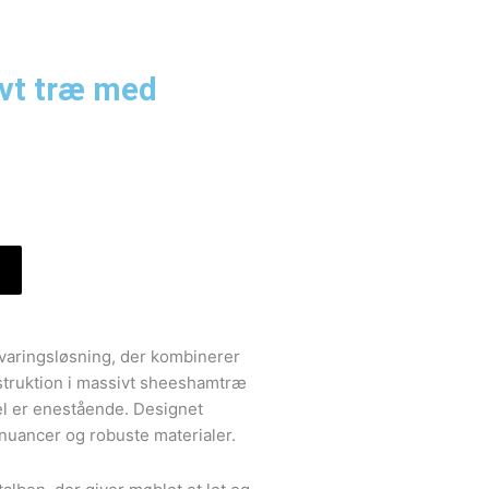
ivt træ med
aringsløsning, der kombinerer
nstruktion i massivt sheeshamtræ
el er enestående. Designet
 nuancer og robuste materialer.