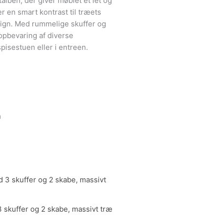
alben, der giver møblet et let og
r en smart kontrast til træets
ign. Med rummelige skuffer og
 opbevaring af diverse
spisestuen eller i entreen.
m
 skuffer og 2 skabe, massivt træ