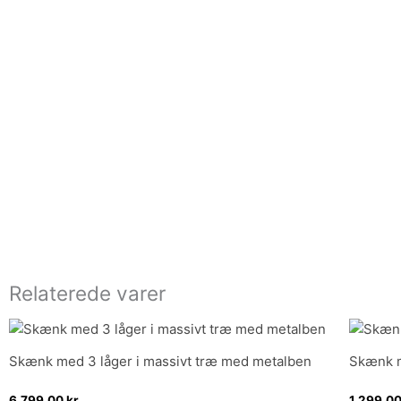
Relaterede varer
Skænk med 3 låger i massivt træ med metalben
Skænk m
6.799,00
kr.
1.299,0