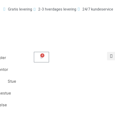
Gratis levering
2-3 hverdages levering
24/7 kundeservice
4
Kurv
ler
ntor
Stue
sestue
else