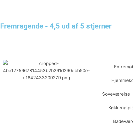
Gå
til
indholdet
Fremragende - 4,5 ud af 5 stjerner
Entremøb
Hjemmeko
Soveværelse
Køkken/spi
Badevær