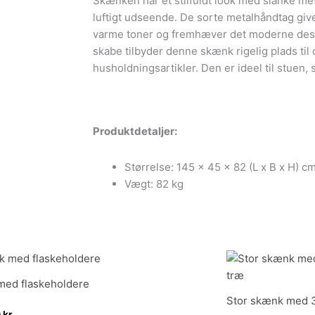
Skænken har et stilfuldt look med slanke met
antal
luftigt udseende. De sorte metalhåndtag give
varme toner og fremhæver det moderne des
skabe tilbyder denne skænk rigelig plads til
husholdningsartikler. Den er ideel til stuen, 
Produktdetaljer:
Størrelse: 145 x 45 x 82 (L x B x H) c
Vægt: 82 kg
ed flaskeholdere
Stor skænk med 3
0
kr.