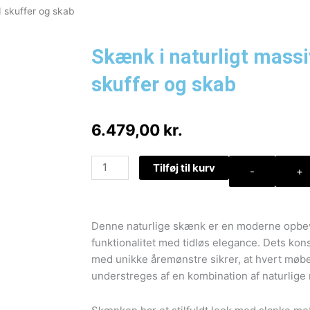
d skuffer og skab
Skænk i naturligt mass
skuffer og skab
6.479,00
kr.
Skænk
Tilføj til kurv
-
+
i
naturligt
massivt
Denne naturlige skænk er en moderne opbev
træ
funktionalitet med tidløs elegance. Dets ko
med
med unikke åremønstre sikrer, at hvert møb
skuffer
understreges af en kombination af naturlige
og
skab