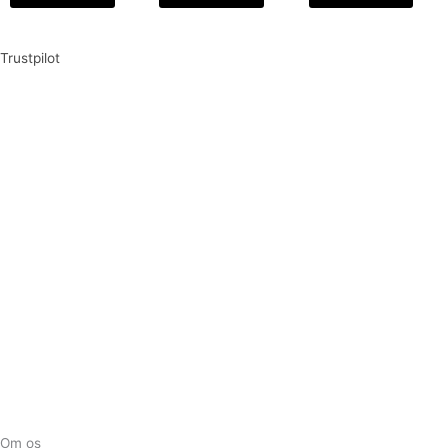
Trustpilot
Tilmeld dig vores nyhedsbrev og vær den første til at
modtage nyheder om eksklusive tilbud og kampagner
Tilmeld
Om os