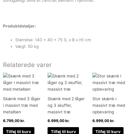
uundgåeligt blive et centralt element i hjemmet.
Produktdetaljer:
Størrelse: 140 x 40 x 75 (L x B x H) cm
Vægt: 50 kg
Relaterede varer
Skænk med 3 låger
Skænk med 2 låger
Stor skænk i
i massivt træ med
og 3 skuffer,
massivt træ med
metalben
massivt træ
opbevaring
6.799,00
kr.
6.999,00
kr.
6.999,00
kr.
Tilføj til kurv
Tilføj til kurv
Tilføj til kurv