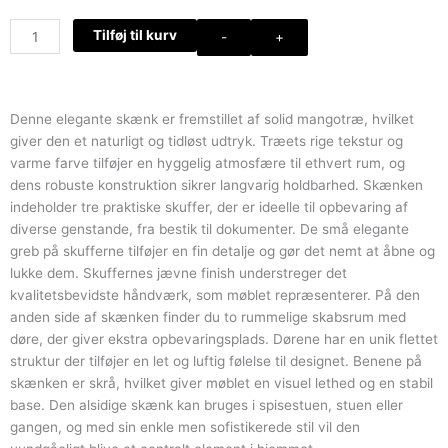
Skænk
Tilføj til kurv
-
+
med
2
låger
og
Denne elegante skænk er fremstillet af solid mangotræ, hvilket
3
giver den et naturligt og tidløst udtryk. Træets rige tekstur og
skuffer
varme farve tilføjer en hyggelig atmosfære til ethvert rum, og
i
dens robuste konstruktion sikrer langvarig holdbarhed. Skænken
massivt
indeholder tre praktiske skuffer, der er ideelle til opbevaring af
mangotræ
diverse genstande, fra bestik til dokumenter. De små elegante
antal
greb på skufferne tilføjer en fin detalje og gør det nemt at åbne og
lukke dem. Skuffernes jævne finish understreger det
kvalitetsbevidste håndværk, som møblet repræsenterer. På den
anden side af skænken finder du to rummelige skabsrum med
døre, der giver ekstra opbevaringsplads. Dørene har en unik flettet
struktur der tilføjer en let og luftig følelse til designet. Benene på
skænken er skrå, hvilket giver møblet en visuel lethed og en stabil
base. Den alsidige skænk kan bruges i spisestuen, stuen eller
gangen, og med sin enkle men sofistikerede stil vil den