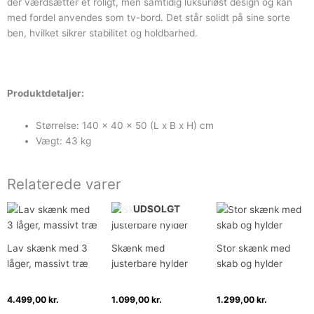
der værdsætter et roligt, men samtidig luksuriøst design og kan
med fordel anvendes som tv-bord. Det står solidt på sine sorte
ben, hvilket sikrer stabilitet og holdbarhed.
Produktdetaljer:
Størrelse: 140 x 40 x 50 (L x B x H) cm
Vægt: 43 kg
Relaterede varer
UDSOLGT
Lav skænk med 3
Skænk med
Stor skænk med
låger, massivt træ
justerbare hylder
skab og hylder
4.499,00
kr.
1.099,00
kr.
1.299,00
kr.