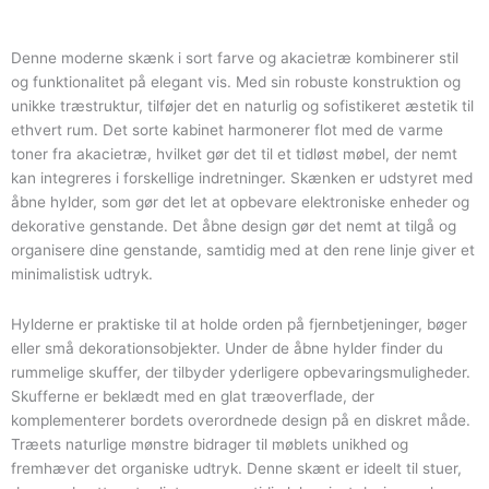
massivt
træ
og
Denne moderne skænk i sort farve og akacietræ kombinerer stil
metalstel
og funktionalitet på elegant vis. Med sin robuste konstruktion og
antal
unikke træstruktur, tilføjer det en naturlig og sofistikeret æstetik til
ethvert rum. Det sorte kabinet harmonerer flot med de varme
toner fra akacietræ, hvilket gør det til et tidløst møbel, der nemt
kan integreres i forskellige indretninger. Skænken er udstyret med
åbne hylder, som gør det let at opbevare elektroniske enheder og
dekorative genstande. Det åbne design gør det nemt at tilgå og
organisere dine genstande, samtidig med at den rene linje giver et
minimalistisk udtryk.
Hylderne er praktiske til at holde orden på fjernbetjeninger, bøger
eller små dekorationsobjekter. Under de åbne hylder finder du
rummelige skuffer, der tilbyder yderligere opbevaringsmuligheder.
Skufferne er beklædt med en glat træoverflade, der
komplementerer bordets overordnede design på en diskret måde.
Træets naturlige mønstre bidrager til møblets unikhed og
fremhæver det organiske udtryk. Denne skænt er ideelt til stuer,