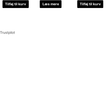
Tilføj til kurv
Læs mere
Tilføj til kurv
Trustpilot
Tilmeld dig vores nyhedsbrev og vær den første til at
modtage nyheder om eksklusive tilbud og kampagner
Tilmeld