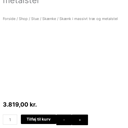
metalstel
Forside
/
Shop
/
Stue
/
Skænke
/ Skænk i massivt træ og metalstel
3.819,00
kr.
Skænk
Tilføj til kurv
-
+
i