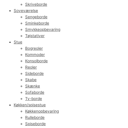
Skriveborde
Soveværelse
Sengeborde
Sminkeborde
Smykkeopbevaring
Tøjstativer
Stue
Bogreoler
Kommoder
Konsolborde
Reoler
Sideborde
Skabe
Skænke
Sofaborde
Tv-borde
Køkken/spisestue
Køkkenopbevaring
Rulleborde
Spiseborde