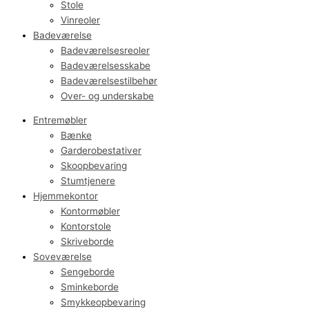
Stole
Vinreoler
Badeværelse
Badeværelsesreoler
Badeværelsesskabe
Badeværelsestilbehør
Over- og underskabe
Entremøbler
Bænke
Garderobestativer
Skoopbevaring
Stumtjenere
Hjemmekontor
Kontormøbler
Kontorstole
Skriveborde
Soveværelse
Sengeborde
Sminkeborde
Smykkeopbevaring