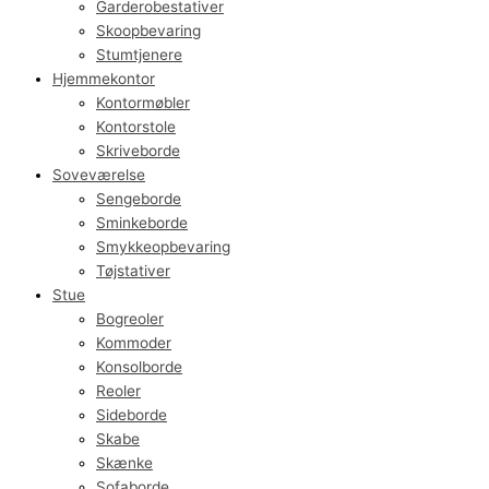
Garderobestativer
Skoopbevaring
Stumtjenere
Hjemmekontor
Kontormøbler
Kontorstole
Skriveborde
Soveværelse
Sengeborde
Sminkeborde
Smykkeopbevaring
Tøjstativer
Stue
Bogreoler
Kommoder
Konsolborde
Reoler
Sideborde
Skabe
Skænke
Sofaborde