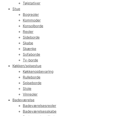
Tøjstativer
Stue
Bogreoler
Kommoder
Konsolborde
Reoler
Sideborde
Skabe
Skænke
Sofaborde
Tv-borde
Køkken/spisestue
Køkkenopbevaring
Rulleborde
Spiseborde
Stole
Vinreoler
Badeværelse
Badeværelsesreoler
Badeværelsesskabe