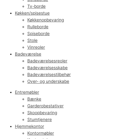
Tv-borde
Køkken/spisestue
Køkkenopbevaring
Rulleborde
Spiseborde
Stole
Vinreoler
Badeværelse
Badeværelsesreoler
Badeværelsesskabe
Badeværelsestilbehør
Over- og underskabe
Entremøbler
Bænke
Garderobestativer
Skoopbevaring
Stumtjenere
Hjemmekontor
Kontormøbler