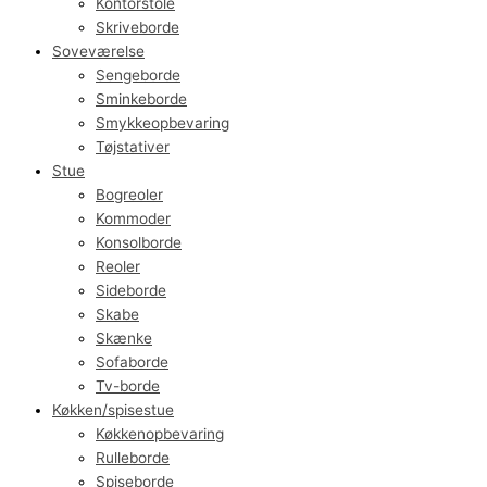
Kontorstole
Skriveborde
Soveværelse
Sengeborde
Sminkeborde
Smykkeopbevaring
Tøjstativer
Stue
Bogreoler
Kommoder
Konsolborde
Reoler
Sideborde
Skabe
Skænke
Sofaborde
Tv-borde
Køkken/spisestue
Køkkenopbevaring
Rulleborde
Spiseborde