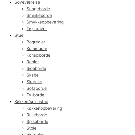
Soveværelse
Sengeborde
Sminkeborde
Smykkeopbevaring
Tøjstativer
Stue
Bogreoler
Kommoder
Konsolborde
Reoler
Sideborde
Skabe
Skænke
Sofaborde
Tv-borde
Køkken/spisestue
Køkkenopbevaring
Rulleborde
Spiseborde
Stole
Vinreoler