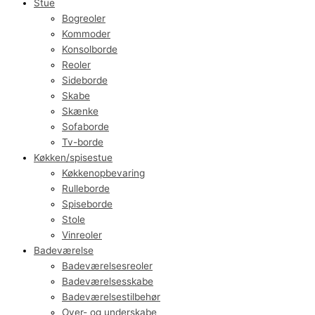
Stue
Bogreoler
Kommoder
Konsolborde
Reoler
Sideborde
Skabe
Skænke
Sofaborde
Tv-borde
Køkken/spisestue
Køkkenopbevaring
Rulleborde
Spiseborde
Stole
Vinreoler
Badeværelse
Badeværelsesreoler
Badeværelsesskabe
Badeværelsestilbehør
Over- og underskabe