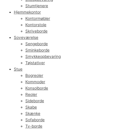
Stumtjenere
Hjemmekontor
Kontormøbler
Kontorstole
Skriveborde
Soveværelse
Sengeborde
Sminkeborde
Smykkeopbevaring
Tøjstativer
Stue
Bogreoler
Kommoder
Konsolborde
Reoler
Sideborde
Skabe
Skænke
Sofaborde
Tv-borde