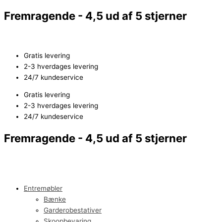
Gå
Reol
Fremragende - 4,5 ud af 5 stjerner
til
med
indholdet
7
rum
antal
Gratis levering
2-3 hverdages levering
24/7 kundeservice
Gratis levering
2-3 hverdages levering
24/7 kundeservice
Fremragende - 4,5 ud af 5 stjerner
Entremøbler
Bænke
Garderobestativer
Skoopbevaring