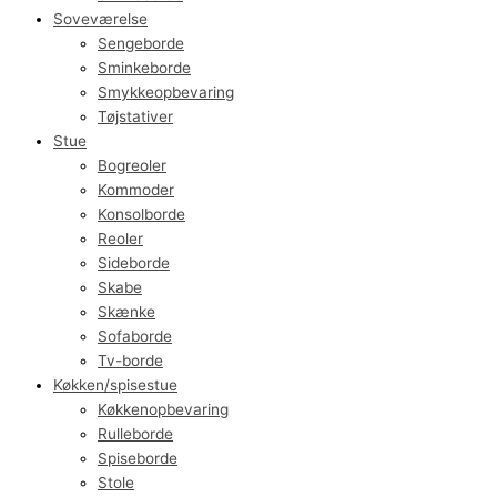
Soveværelse
Sengeborde
Sminkeborde
Smykkeopbevaring
Tøjstativer
Stue
Bogreoler
Kommoder
Konsolborde
Reoler
Sideborde
Skabe
Skænke
Sofaborde
Tv-borde
Køkken/spisestue
Køkkenopbevaring
Rulleborde
Spiseborde
Stole