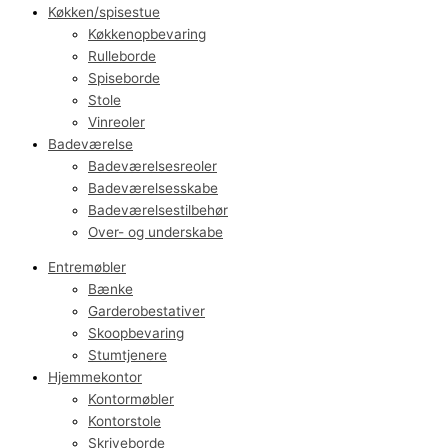
Køkken/spisestue
Køkkenopbevaring
Rulleborde
Spiseborde
Stole
Vinreoler
Badeværelse
Badeværelsesreoler
Badeværelsesskabe
Badeværelsestilbehør
Over- og underskabe
Entremøbler
Bænke
Garderobestativer
Skoopbevaring
Stumtjenere
Hjemmekontor
Kontormøbler
Kontorstole
Skriveborde