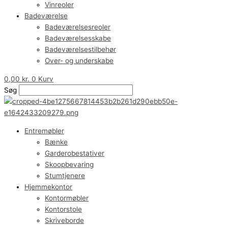
Vinreoler
Badeværelse
Badeværelsesreoler
Badeværelsesskabe
Badeværelsestilbehør
Over- og underskabe
0,00
kr.
0
Kurv
Søg
Entremøbler
Bænke
Garderobestativer
Skoopbevaring
Stumtjenere
Hjemmekontor
Kontormøbler
Kontorstole
Skriveborde