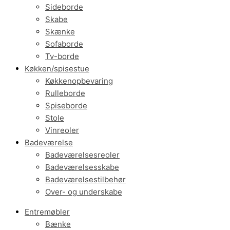
Sideborde
Skabe
Skænke
Sofaborde
Tv-borde
Køkken/spisestue
Køkkenopbevaring
Rulleborde
Spiseborde
Stole
Vinreoler
Badeværelse
Badeværelsesreoler
Badeværelsesskabe
Badeværelsestilbehør
Over- og underskabe
Entremøbler
Bænke