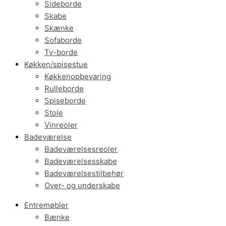
Sideborde
Skabe
Skænke
Sofaborde
Tv-borde
Køkken/spisestue
Køkkenopbevaring
Rulleborde
Spiseborde
Stole
Vinreoler
Badeværelse
Badeværelsesreoler
Badeværelsesskabe
Badeværelsestilbehør
Over- og underskabe
Entremøbler
Bænke