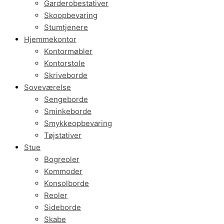
Garderobestativer
Skoopbevaring
Stumtjenere
Hjemmekontor
Kontormøbler
Kontorstole
Skriveborde
Soveværelse
Sengeborde
Sminkeborde
Smykkeopbevaring
Tøjstativer
Stue
Bogreoler
Kommoder
Konsolborde
Reoler
Sideborde
Skabe