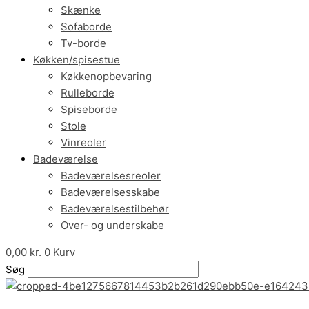
Skænke
Sofaborde
Tv-borde
Køkken/spisestue
Køkkenopbevaring
Rulleborde
Spiseborde
Stole
Vinreoler
Badeværelse
Badeværelsesreoler
Badeværelsesskabe
Badeværelsestilbehør
Over- og underskabe
0,00
kr.
0
Kurv
Søg