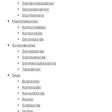
Garderobestativer
Skoopbevaring
Stumtjenere
Hjemmekontor
Kontormøbler
Kontorstole
Skriveborde
Soveværelse
Sengeborde
Sminkeborde
Smykkeopbevaring
Tøjstativer
Stue
Bogreoler
Kommoder
Konsolborde
Reoler
Sideborde
Skabe