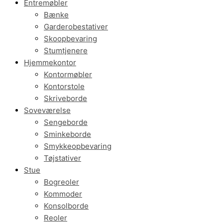
Entremøbler
Bænke
Garderobestativer
Skoopbevaring
Stumtjenere
Hjemmekontor
Kontormøbler
Kontorstole
Skriveborde
Soveværelse
Sengeborde
Sminkeborde
Smykkeopbevaring
Tøjstativer
Stue
Bogreoler
Kommoder
Konsolborde
Reoler