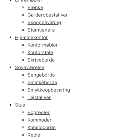
Bænke
Garderobestativer
Skoopbevaring
Stumtjenere
Hjemmekontor
Kontormøbler
Kontorstole
Skriveborde
Soveværelse
Sengeborde
Sminkeborde
Smykkeopbevaring
Tøjstativer
Stue
Bogreoler
Kommoder
Konsolborde
Reoler