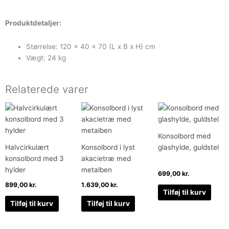
Produktdetaljer:
Størrelse: 120 x 40 x 70 (L x B x H) cm
Vægt: 24 kg
Relaterede varer
Konsolbord med
Halvcirkulært
Konsolbord i lyst
glashylde, guldstel
konsolbord med 3
akacietræ med
hylder
metalben
699,00
kr.
899,00
kr.
1.639,00
kr.
Tilføj til kurv
Tilføj til kurv
Tilføj til kurv