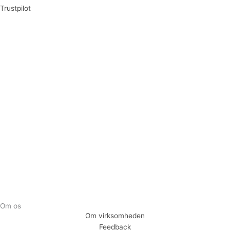
Trustpilot
Tilmeld dig vores nyhedsbrev og vær den første til at
modtage nyheder om eksklusive tilbud og kampagner
Tilmeld
Om os
Om virksomheden
Feedback