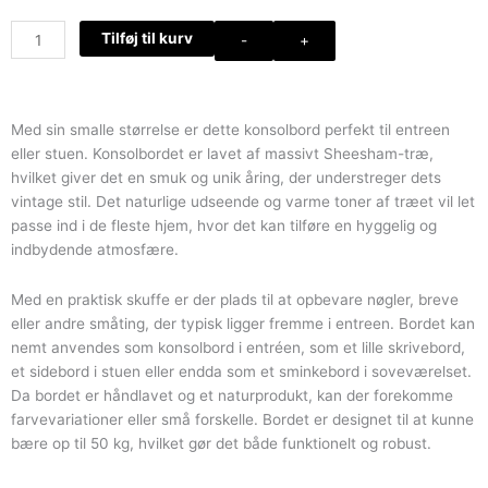
Smalt
Tilføj til kurv
-
+
konsolbord
med
lille
skuffe,
Med sin smalle størrelse er dette konsolbord perfekt til entreen
massivt
eller stuen. Konsolbordet er lavet af massivt Sheesham-træ,
træ
hvilket giver det en smuk og unik åring, der understreger dets
antal
vintage stil. Det naturlige udseende og varme toner af træet vil let
passe ind i de fleste hjem, hvor det kan tilføre en hyggelig og
indbydende atmosfære.
Med en praktisk skuffe er der plads til at opbevare nøgler, breve
eller andre småting, der typisk ligger fremme i entreen. Bordet kan
nemt anvendes som konsolbord i entréen, som et lille skrivebord,
et sidebord i stuen eller endda som et sminkebord i soveværelset.
Da bordet er håndlavet og et naturprodukt, kan der forekomme
farvevariationer eller små forskelle. Bordet er designet til at kunne
bære op til 50 kg, hvilket gør det både funktionelt og robust.