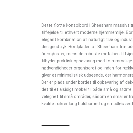
skuffer
og
sort
Dette flotte konsolbord i Sheesham massivt 
metalstel
tilføjelse til ethvert moderne hjemmemiljø. B
antal
elegant kombination af naturligt træ og industri
designudtryk. Bordpladen af Sheesham træ udst
åremønster, mens de robuste metalben tilføje
tilbyder praktisk opbevaring med to rummelige s
nødvendigheder organiseret og inden for rækk
giver et minimalistisk udseende, der harmone
Der er plads under bordet til opbevaring af deko
det til et alsidigt møbel til både små og størr
velegnet til små områder, såsom en smal entré
kvalitet sikrer lang holdbarhed og en tidløs æst