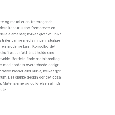
træ og metal er en fremragende
ordets konstruktion fremhæver en
elle elementer, hvilket giver et unikt
råler varme med sin rige, naturlige
r en moderne kant. Konsolbordet
kuffer, perfekt til at holde dine
evidde. Bordets flade metalhåndtag
rer med bordets overordnede design.
rative kasser eller kurve, hvilket gør
e rum. Det slanke design gør det også
. Materialerne og udførelsen af høj
etik