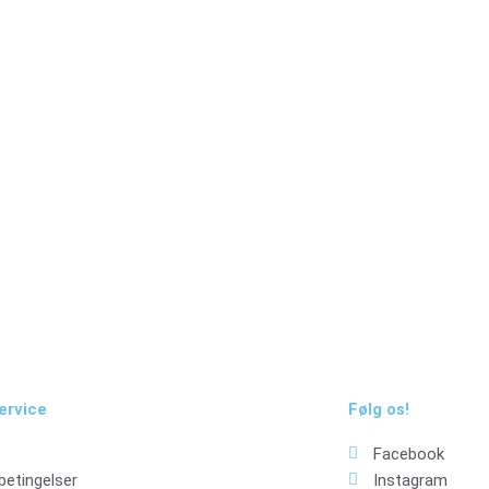
dtage nyheder om eksklusive tilbud og kampagner
ervice
Følg os!
Facebook
betingelser
Instagram