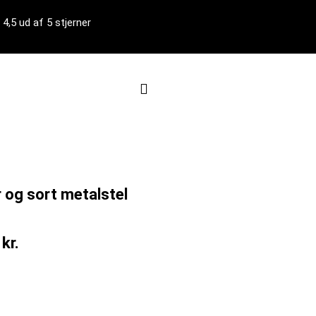
4,5 ud af 5 stjerner
Kurv
 og sort metalstel
0
kr.