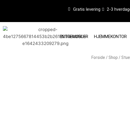
Gå
Gratis levering
2-3 hverdag
til
indholdet
ENTREMØBLER
HJEMMEKONTOR
Forside
/
Shop
/
Stue