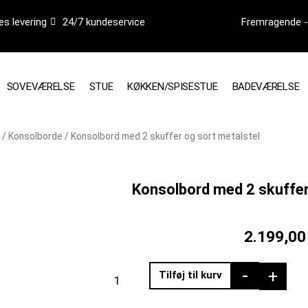
es levering
24/7 kundeservice
Fremragende - 
SOVEVÆRELSE
STUE
KØKKEN/SPISESTUE
BADEVÆRELSE
/
Konsolborde
/ Konsolbord med 2 skuffer og sort metalstel
Konsolbord med 2 skuffer
2.199,0
Konsolbord
-
+
Tilføj til kurv
med
2