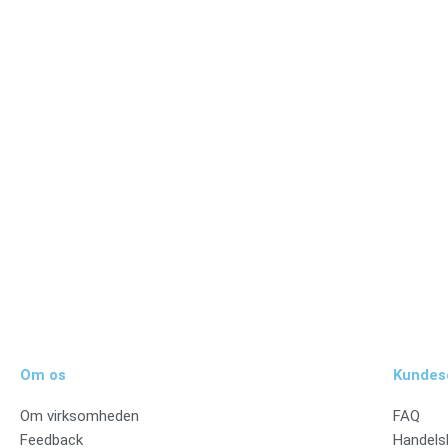
Tilmeld dig vores nyhedsbrev og vær den første til at mo
Tilmeld
Om os
Kundes
Om virksomheden
FAQ
Feedback
Handels